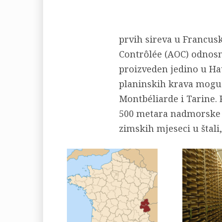
prvih sireva u Francusk
Contrôlée (AOC) odnosno
proizveden jedino u Ha
planinskih krava mogu 
Montbéliarde i Tarine.
500 metara nadmorske vi
zimskih mjeseci u štali,