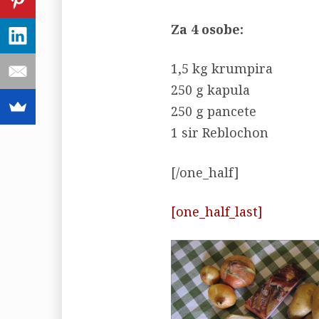
Za 4 osobe:
1,5 kg krumpira
250 g kapula
250 g pancete
1 sir Reblochon
[/one_half]
[one_half_last]