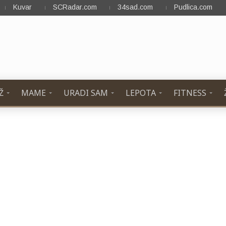
Kuvar
SCRadar.com
34sad.com
Pudlica.com
Ž
MAME
URADI SAM
LEPOTA
FITNESS