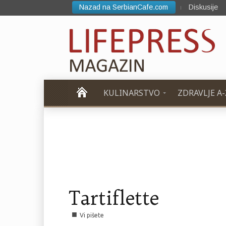
Nazad na SerbianCafe.com
Diskusije
KULINARSTVO
ZDRAVLJE A-
Tartiflette
■
Vi pišete