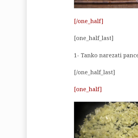
[/one_half]
[one_half_last]
1- Tanko narezati pance
[/one_half_last]
[one_half]