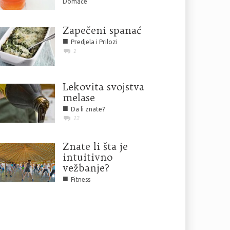
Domaće
Zapečeni spanać
■
Predjela i Prilozi
1
Lekovita svojstva
melase
■
Da li znate?
12
Znate li šta je
intuitivno
vežbanje?
■
Fitness