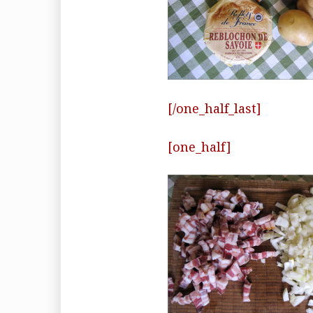
[/one_half_last]
[one_half]