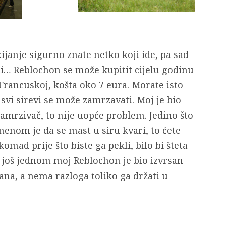
kijanje sigurno znate netko koji ide, pa sad
ti… Reblochon se može kupitit cijelu godinu
Francuskoj, košta oko 7 eura. Morate isto
svi sirevi se može zamrzavati. Moj je bio
amrzivač, to nije uopće problem. Jedino što
enom je da se mast u siru kvari, to ćete
omad prije što biste ga pekli, bilo bi šteta
li još jednom moj Reblochon je bio izvrsan
na, a nema razloga toliko ga držati u