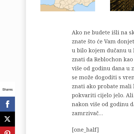
Ako ne budete išli na s
znate što će Vam donje
u bilo kojem dučanu u 
znati da Reblochon kao 
više od godinu dana u z
se može dogoditi s vrem
znati ako probate mali k
Shares
pokvariti cijelo jelo. A
nakon više od godinu da
zamrzivač…
[one_half]