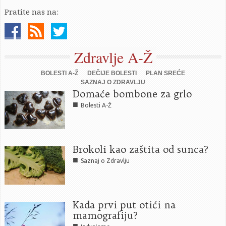
Pratite nas na:
Zdravlje A-Ž
BOLESTI A-Ž
DEČIJE BOLESTI
PLAN SREĆE
SAZNAJ O ZDRAVLJU
Domaće bombone za grlo
■
Bolesti A-Ž
Brokoli kao zaštita od sunca?
■
Saznaj o Zdravlju
Kada prvi put otići na
mamografiju?