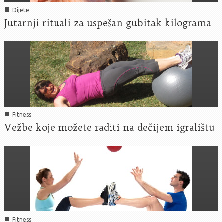
■
Dijete
Jutarnji rituali za uspešan gubitak kilograma
■
Fitness
Vežbe koje možete raditi na dečijem igralištu
■
Fitness