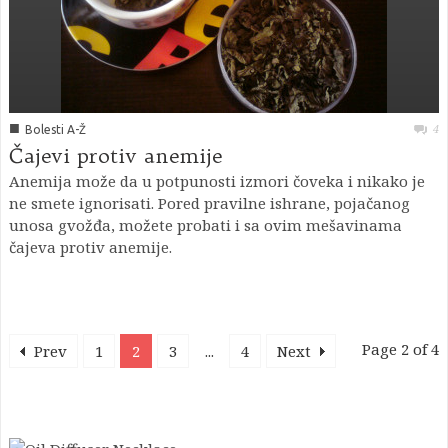
■
4
Bolesti A-Ž
Čajevi protiv anemije
Anemija može da u potpunosti izmori čoveka i nikako je
ne smete ignorisati. Pored pravilne ishrane, pojačanog
unosa gvožđa, možete probati i sa ovim mešavinama
čajeva protiv anemije.
Page 2 of 4
Prev
1
2
3
...
4
Next