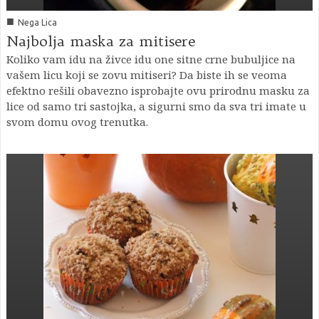
■
Nega Lica
Najbolja maska za mitisere
Koliko vam idu na živce idu one sitne crne bubuljice na
vašem licu koji se zovu mitiseri? Da biste ih se veoma
efektno rešili obavezno isprobajte ovu prirodnu masku za
lice od samo tri sastojka, a sigurni smo da sva tri imate u
svom domu ovog trenutka.