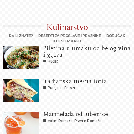
Kulinarstvo
DA LI ZNATE?
DESERTI ZA PROSLAVE I PRAZNIKE
DORUČAK
KEKSI UZ KAFU
Piletina u umaku od belog vina
i gljiva
■
Ručak
Italijanska mesna torta
■
Predjela i Prilozi
Marmelada od lubenice
■
Volim Domaće, Pravim Domaće