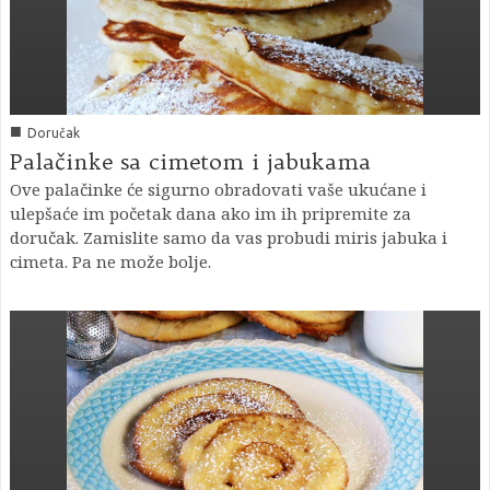
■
Doručak
Palačinke sa cimetom i jabukama
Ove palačinke će sigurno obradovati vaše ukućane i
ulepšaće im početak dana ako im ih pripremite za
doručak. Zamislite samo da vas probudi miris jabuka i
cimeta. Pa ne može bolje.