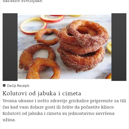
ukrasite svećnjake.
■
Dečiji Recepti
Kolutovi od jabuka i cimeta
Veoma ukusne i nešto zdravije grickalice pripremite za tili
čas kad vam dolaze gosti ili želite da počastite klince.
Kolutovi od jabuka i cimeta su jednostavno savršena
užina.