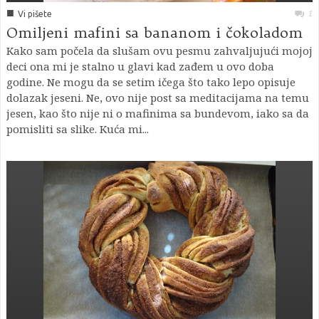
■
1
Vi pišete
Omiljeni mafini sa bananom i čokoladom
Kako sam počela da slušam ovu pesmu zahvaljujući mojoj
deci ona mi je stalno u glavi kad zađem u ovo doba
godine. Ne mogu da se setim ičega što tako lepo opisuje
dolazak jeseni. Ne, ovo nije post sa meditacijama na temu
jesen, kao što nije ni o mafinima sa bundevom, iako sa da
pomisliti sa slike. Kuća mi...