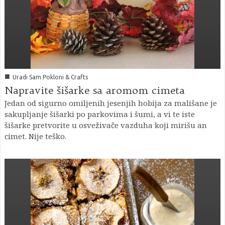
■
Uradi Sam Pokloni & Crafts
Napravite šišarke sa aromom cimeta
Jedan od sigurno omiljenih jesenjih hobija za mališane je
sakupljanje šišarki po parkovima i šumi, a vi te iste
šišarke pretvorite u osveživače vazduha koji mirišu an
cimet. Nije teško.