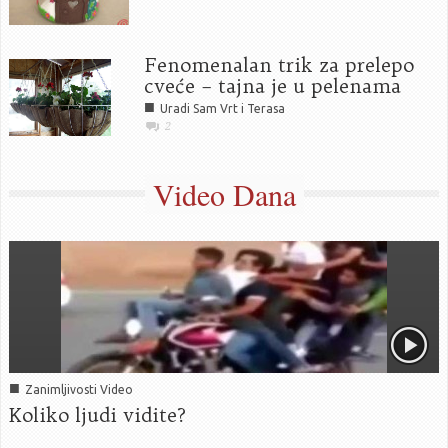
Fenomenalan trik za prelepo
cveće – tajna je u pelenama
■
Uradi Sam Vrt i Terasa
2
Video Dana
■
Zanimljivosti Video
Koliko ljudi vidite?