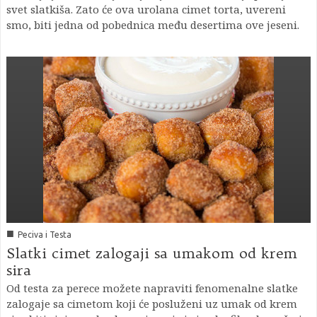
svet slatkiša. Zato će ova urolana cimet torta, uvereni
smo, biti jedna od pobednica među desertima ove jeseni.
■
Peciva i Testa
Slatki cimet zalogaji sa umakom od krem
sira
Od testa za perece možete napraviti fenomenalne slatke
zalogaje sa cimetom koji će posluženi uz umak od krem