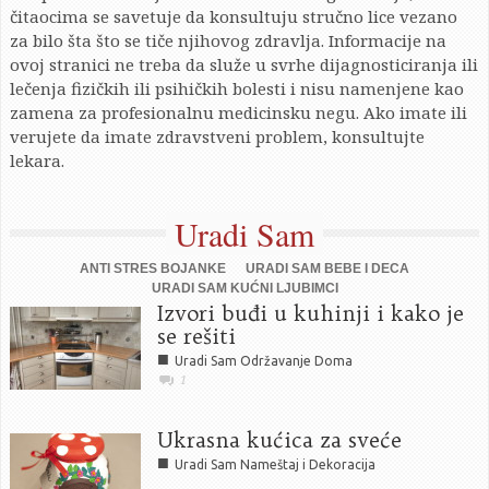
čitaocima se savetuje da konsultuju stručno lice vezano
za bilo šta što se tiče njihovog zdravlja. Informacije na
ovoj stranici ne treba da služe u svrhe dijagnosticiranja ili
lečenja fizičkih ili psihičkih bolesti i nisu namenjene kao
zamena za profesionalnu medicinsku negu. Ako imate ili
verujete da imate zdravstveni problem, konsultujte
lekara.
Uradi Sam
ANTI STRES BOJANKE
URADI SAM BEBE I DECA
URADI SAM KUĆNI LJUBIMCI
Izvori buđi u kuhinji i kako je
se rešiti
■
Uradi Sam Održavanje Doma
1
Ukrasna kućica za sveće
■
Uradi Sam Nameštaj i Dekoracija