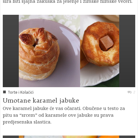
sira biti sjajna zakuska za jesenje i zimske filmske večeri.
■
2
Torte i Kolačići
Umotane karamel jabuke
Ove karamel jabuke će vas očarati. Obučene u testo za
pitu sa “srcem” od karamele ove jabuke su prava
predjesenska slastica.