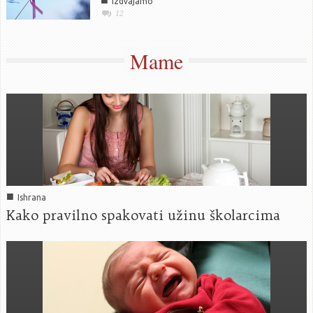
■
Izdvajamo
12
Mame
■
Ishrana
Kako pravilno spakovati užinu školarcima