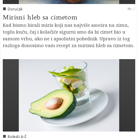
■
5
Doručak
Mirisni hleb sa cimetom
Kad bismo birali miris koji nas najviše asocira na zimu,
toplu kuću, čaj i kolačiće sigurni smo da bi cimet bio u
samom vrhu, ako ne i apsolutni pobednik. Upravo iz tog
razloga donosimo vam recept za mirisni hleb sa cimetom.
■
Bolesti A-Ž