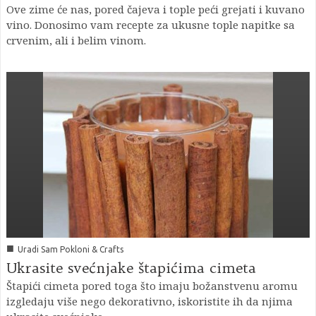
Ove zime će nas, pored čajeva i tople peći grejati i kuvano
vino. Donosimo vam recepte za ukusne tople napitke sa
crvenim, ali i belim vinom.
■
Uradi Sam Pokloni & Crafts
Ukrasite svećnjake štapićima cimeta
Štapići cimeta pored toga što imaju božanstvenu aromu
izgledaju više nego dekorativno, iskoristite ih da njima