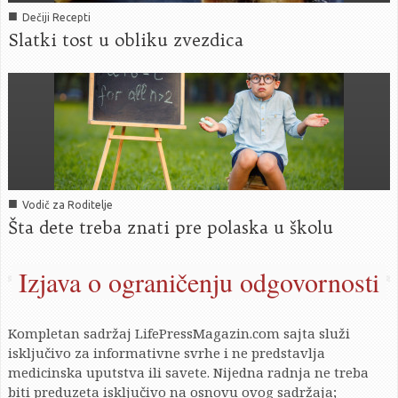
■
Dečiji Recepti
Slatki tost u obliku zvezdica
■
Vodič za Roditelje
Šta dete treba znati pre polaska u školu
Izjava o ograničenju odgovornosti
Kompletan sadržaj LifePressMagazin.com sajta služi
isključivo za informativne svrhe i ne predstavlja
medicinska uputstva ili savete. Nijedna radnja ne treba
biti preduzeta isključivo na osnovu ovog sadržaja;