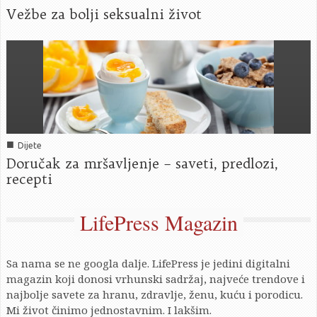
Vežbe za bolji seksualni život
■
Dijete
Doručak za mršavljenje – saveti, predlozi,
recepti
LifePress Magazin
Sa nama se ne googla dalje. LifePress je jedini digitalni
magazin koji donosi vrhunski sadržaj, najveće trendove i
najbolje savete za hranu, zdravlje, ženu, kuću i porodicu.
Mi život činimo jednostavnim. I lakšim.