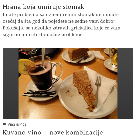
Hrana koja umiruje stomak
Imate problema sa uznemirenim stomakom i imate
osećaj da šta god da pojedete ne sedne vam dobro?
Pokušajte sa nekoliko zdravih grickalica koje će vam
sigurno umiriti stomačne probleme.
■
Vina & Pića
Kuvano vino – nove kombinacije