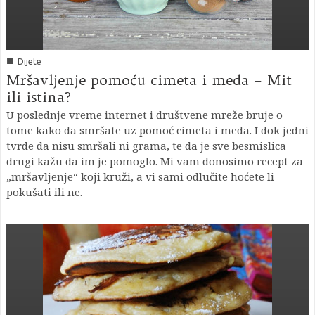
■
Dijete
Mršavljenje pomoću cimeta i meda – Mit
ili istina?
U poslednje vreme internet i društvene mreže bruje o
tome kako da smršate uz pomoć cimeta i meda. I dok jedni
tvrde da nisu smršali ni grama, te da je sve besmislica
drugi kažu da im je pomoglo. Mi vam donosimo recept za
„mršavljenje“ koji kruži, a vi sami odlučite hoćete li
pokušati ili ne.