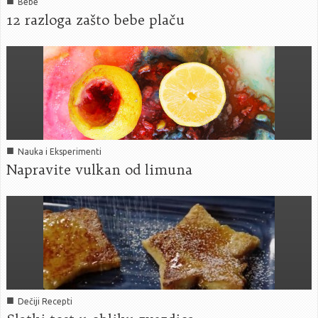
■
Bebe
12 razloga zašto bebe plaču
■
Nauka i Eksperimenti
Napravite vulkan od limuna
■
Dečiji Recepti