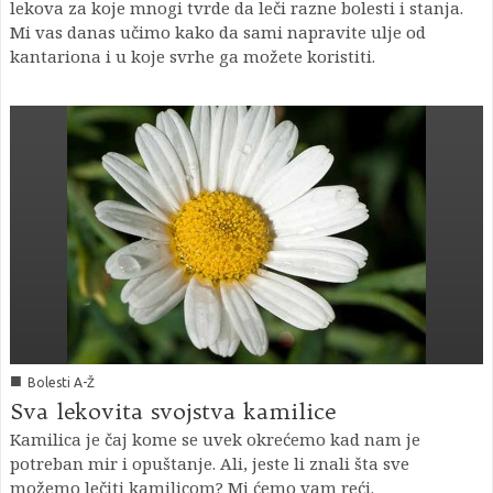
lekova za koje mnogi tvrde da leči razne bolesti i stanja.
Mi vas danas učimo kako da sami napravite ulje od
kantariona i u koje svrhe ga možete koristiti.
■
Bolesti A-Ž
Sva lekovita svojstva kamilice
Kamilica je čaj kome se uvek okrećemo kad nam je
potreban mir i opuštanje. Ali, jeste li znali šta sve
možemo lečiti kamilicom? Mi ćemo vam reći.