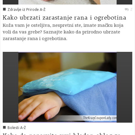
■
2
Zdravlje iz Prirode A-Ž
Kako ubrzati zarastanje rana i ogrebotina
Koža vam je osteljiva, nespretni ste, imate mačku koja
voli da vas grebe? Saznajte kako da prirodno ubrzate
zarastanje rana i ogrebotina.
■
Bolesti A-Ž