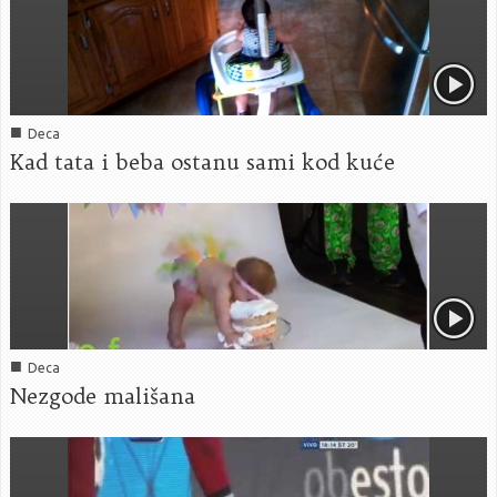
■
Deca
Kad tata i beba ostanu sami kod kuće
■
Deca
Nezgode mališana