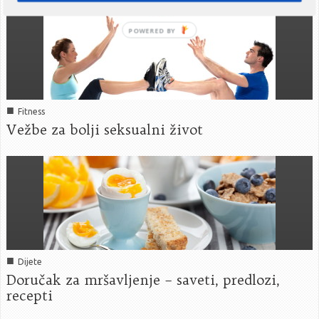
■
Fitness
Vežbe za bolji seksualni život
■
Dijete
Doručak za mršavljenje – saveti, predlozi,
recepti