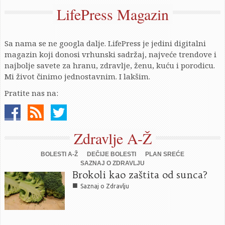
LifePress Magazin
Sa nama se ne googla dalje. LifePress je jedini digitalni
magazin koji donosi vrhunski sadržaj, najveće trendove i
najbolje savete za hranu, zdravlje, ženu, kuću i porodicu.
Mi život činimo jednostavnim. I lakšim.
Pratite nas na:
Zdravlje A-Ž
BOLESTI A-Ž
DEČIJE BOLESTI
PLAN SREĆE
SAZNAJ O ZDRAVLJU
Brokoli kao zaštita od sunca?
■
Saznaj o Zdravlju