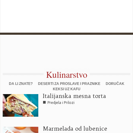
Kulinarstvo
DA LI ZNATE?
DESERTI ZA PROSLAVE I PRAZNIKE
DORUČAK
KEKSI UZ KAFU
Italijanska mesna torta
■
Predjela i Prilozi
Marmelada od lubenice