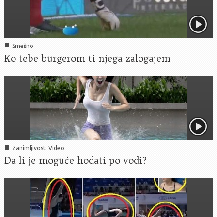
■
Smešno
Ko tebe burgerom ti njega zalogajem
■
Zanimljivosti Video
Da li je moguće hodati po vodi?