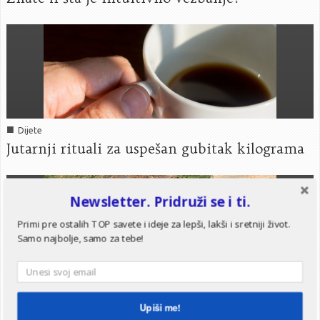
■
Dijete
Jutarnji rituali za uspešan gubitak kilograma
Newsletter. Pridruži se i ti.
Primi pre ostalih TOP savete i ideje za lepši, lakši i sretniji život.
Samo najbolje, samo za tebe!
■
Fitness
Vežbe koje možete raditi na dečijem igralištu
Upiši me!