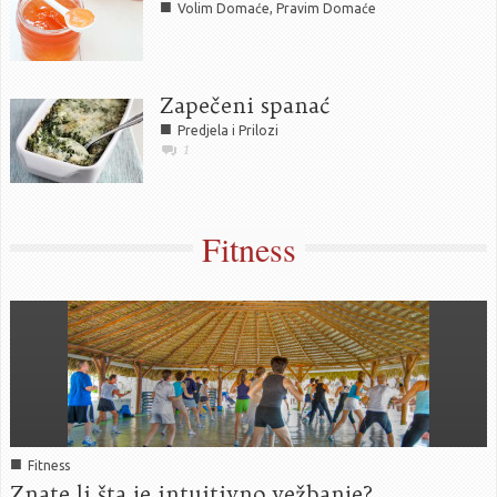
■
Volim Domaće, Pravim Domaće
Zapečeni spanać
■
Predjela i Prilozi
1
Fitness
■
Fitness
Znate li šta je intuitivno vežbanje?