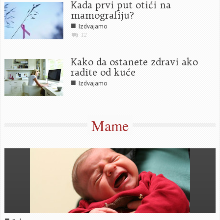
Kada prvi put otići na
mamografiju?
■
Izdvajamo
12
Kako da ostanete zdravi ako
radite od kuće
■
Izdvajamo
Mame