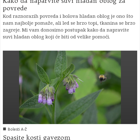
Kako da naparvite suvi hladan oblog za
povrede
Kod raznorazih povreda i bolova hladan oblog je ono što
nam najbolje pomaže, ali led se brzo topi, tkanina se brzo
zagreje. Mi vam donosimo postupak kako da napravite
suvi hladan oblog koji će biti od velike pomoći.
■
Bolesti A-Ž
Spasite kosti gavezom