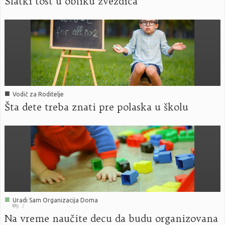
Slatki tost u obliku zvezdica
■
Vodič za Roditelje
Šta dete treba znati pre polaska u školu
■
Uradi Sam Organizacija Doma
1
Na vreme naučite decu da budu organizovana