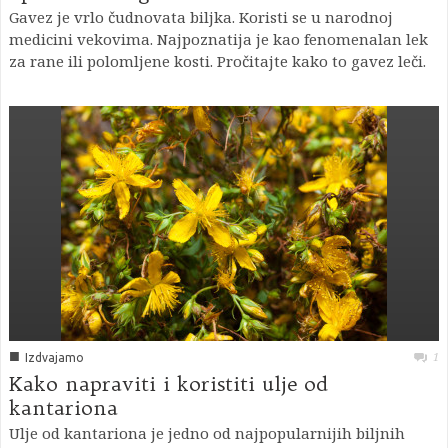
Gavez je vrlo čudnovata biljka. Koristi se u narodnoj
medicini vekovima. Najpoznatija je kao fenomenalan lek
za rane ili polomljene kosti. Pročitajte kako to gavez leči.
■
1
Izdvajamo
Kako napraviti i koristiti ulje od
kantariona
Ulje od kantariona je jedno od najpopularnijih biljnih