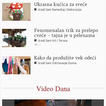
Ukrasna kućica za sveće
■
Uradi Sam Nameštaj i Dekoracija
Fenomenalan trik za prelepo
cveće – tajna je u pelenama
■
Uradi Sam Vrt i Terasa
2
Kako da produžite vek odeći
■
Uradi Sam Održavanje Doma
Video Dana