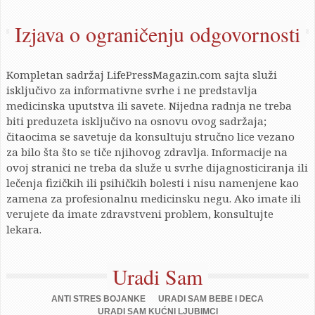
Izjava o ograničenju odgovornosti
Kompletan sadržaj LifePressMagazin.com sajta služi
isključivo za informativne svrhe i ne predstavlja
medicinska uputstva ili savete. Nijedna radnja ne treba
biti preduzeta isključivo na osnovu ovog sadržaja;
čitaocima se savetuje da konsultuju stručno lice vezano
za bilo šta što se tiče njihovog zdravlja. Informacije na
ovoj stranici ne treba da služe u svrhe dijagnosticiranja ili
lečenja fizičkih ili psihičkih bolesti i nisu namenjene kao
zamena za profesionalnu medicinsku negu. Ako imate ili
verujete da imate zdravstveni problem, konsultujte
lekara.
Uradi Sam
ANTI STRES BOJANKE
URADI SAM BEBE I DECA
URADI SAM KUĆNI LJUBIMCI