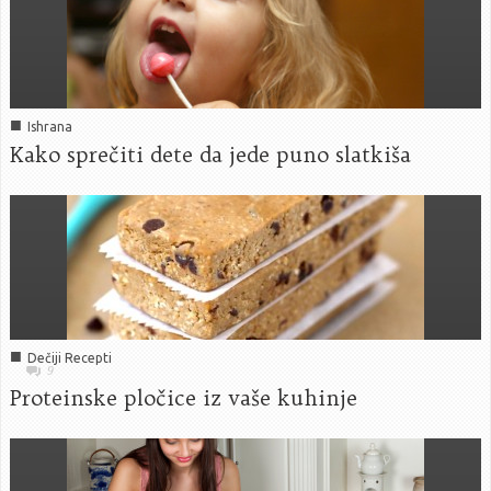
■
Ishrana
Kako sprečiti dete da jede puno slatkiša
■
Dečiji Recepti
9
Proteinske pločice iz vaše kuhinje