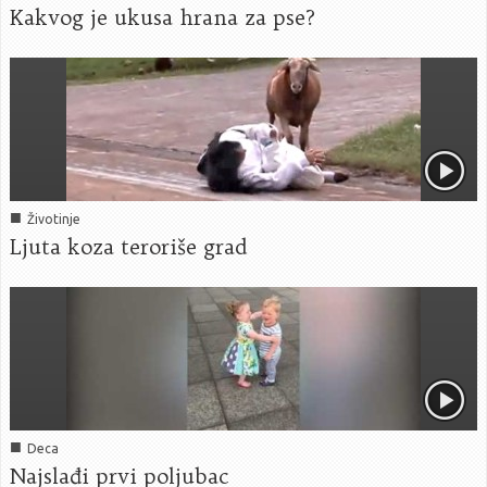
Kakvog je ukusa hrana za pse?
■
Životinje
Ljuta koza teroriše grad
■
Deca
Najslađi prvi poljubac