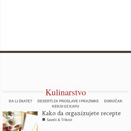
Kulinarstvo
DA LI ZNATE?
DESERTI ZA PROSLAVE I PRAZNIKE
DORUČAK
KEKSI UZ KAFU
Kako da organizujete recepte
■
Saveti & Trikovi