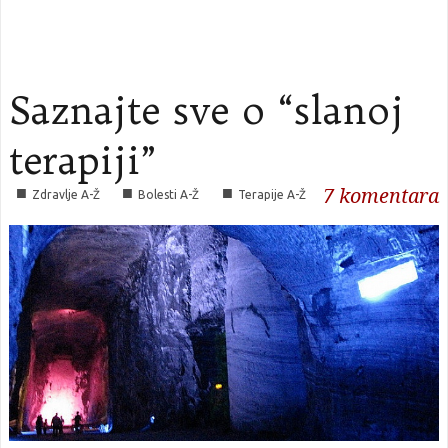
Saznajte sve o “slanoj
terapiji”
7
komentara
■
■
■
Zdravlje A-Ž
Bolesti A-Ž
Terapije A-Ž