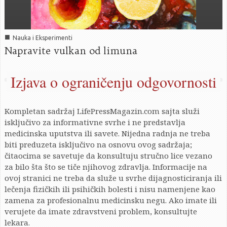
■
Nauka i Eksperimenti
Napravite vulkan od limuna
Izjava o ograničenju odgovornosti
Kompletan sadržaj LifePressMagazin.com sajta služi
isključivo za informativne svrhe i ne predstavlja
medicinska uputstva ili savete. Nijedna radnja ne treba
biti preduzeta isključivo na osnovu ovog sadržaja;
čitaocima se savetuje da konsultuju stručno lice vezano
za bilo šta što se tiče njihovog zdravlja. Informacije na
ovoj stranici ne treba da služe u svrhe dijagnosticiranja ili
lečenja fizičkih ili psihičkih bolesti i nisu namenjene kao
zamena za profesionalnu medicinsku negu. Ako imate ili
verujete da imate zdravstveni problem, konsultujte
lekara.