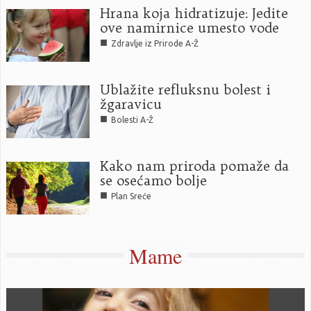
Hrana koja hidratizuje: Jedite
ove namirnice umesto vode
■
Zdravlje iz Prirode A-Ž
Ublažite refluksnu bolest i
žgaravicu
■
Bolesti A-Ž
Kako nam priroda pomaže da
se osećamo bolje
■
Plan Sreće
Mame