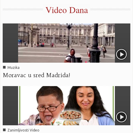
Video Dana
■
Muzika
Moravac u sred Madrida!
■
Zanimljivosti Video