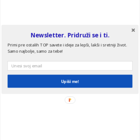
Newsletter. Pridruži se i ti.
Primi pre ostalih TOP savete i ideje za lepši, lakši i sretniji život.
Samo najbolje, samo za tebe!
Upiši me!