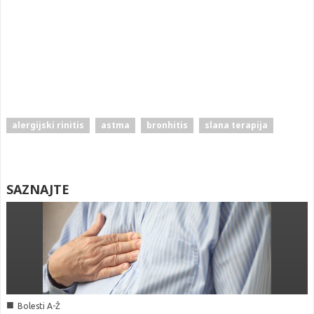
alergijski rinitis
astma
bronhitis
slana terapija
SAZNAJTE
■
Bolesti A-Ž