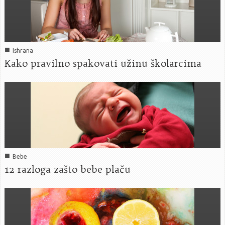
■
Ishrana
Kako pravilno spakovati užinu školarcima
■
Bebe
12 razloga zašto bebe plaču