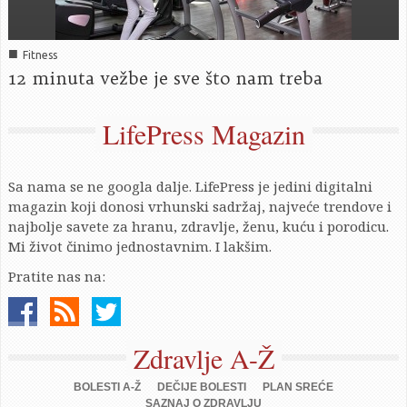
■
Fitness
12 minuta vežbe je sve što nam treba
LifePress Magazin
Sa nama se ne googla dalje. LifePress je jedini digitalni
magazin koji donosi vrhunski sadržaj, najveće trendove i
najbolje savete za hranu, zdravlje, ženu, kuću i porodicu.
Mi život činimo jednostavnim. I lakšim.
Pratite nas na:
Zdravlje A-Ž
BOLESTI A-Ž
DEČIJE BOLESTI
PLAN SREĆE
SAZNAJ O ZDRAVLJU