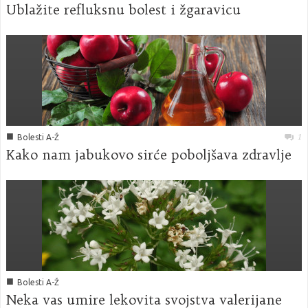
Ublažite refluksnu bolest i žgaravicu
■
1
Bolesti A-Ž
Kako nam jabukovo sirće poboljšava zdravlje
■
Bolesti A-Ž
Neka vas umire lekovita svojstva valerijane