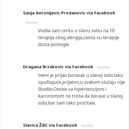
Sanja Antonijevic Prodanovic via Facebook
Replika
Vodila sam cerku u slanu sobu na 10
terapija zbog alergija,zaista su terapije
dosta pomogle.
Dragana Brzakovic via Facebook
Replika
meni je prijao boravak u slanoj sobi,tako
opuštajuće,prijatno,u svakom slučaju nije
škodilo.Osobe sa hipertenzijom i
karcinomom ne treba da borave u slanoj
sobi,bar sam tako pročitala.
Slavica Žilić via Facebook
Replika