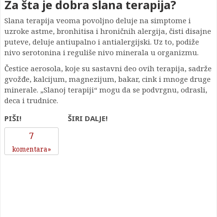
Za šta je dobra slana terapija?
Slana terapija veoma povoljno deluje na simptome i
uzroke astme, bronhitisa i hroničnih alergija, čisti disajne
puteve, deluje antiupalno i antialergijski. Uz to, podiže
nivo serotonina i reguliše nivo minerala u organizmu.
Čestice aerosola, koje su sastavni deo ovih terapija, sadrže
gvožđe, kalcijum, magnezijum, bakar, cink i mnoge druge
minerale. „Slanoj terapiji“ mogu da se podvrgnu, odrasli,
deca i trudnice.
PIŠI!
ŠIRI DALJE!
7
komentara