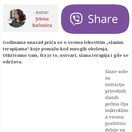
Autor:
Jelena
Računica
Godinama unazad priča se o veoma lekovitim „slanim
terapijama“ koje pomažu kod mnogih obolenja.
Otkrivamo vam, šta je to, ustvari, slana terapija i gde se
održava.
Slane sobe
su
imitacija
prirodnih
slanih
pećina čija
mikroklim
a veoma
pozitivno
deluje na