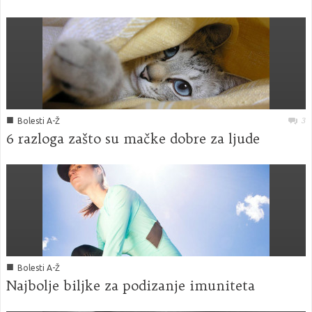
■
3
Bolesti A-Ž
6 razloga zašto su mačke dobre za ljude
■
Bolesti A-Ž
Najbolje biljke za podizanje imuniteta