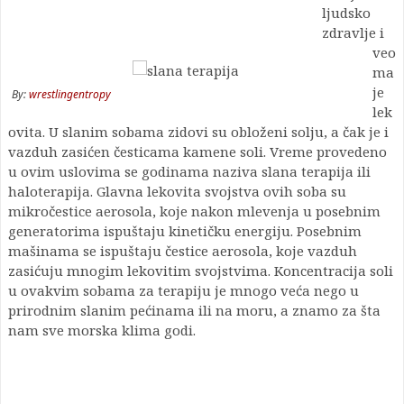
ljudsko
zdravlje i
veo
ma
je
By:
wrestlingentropy
lek
ovita. U slanim sobama zidovi su obloženi solju, a čak je i
vazduh zasićen česticama kamene soli. Vreme provedeno
u ovim uslovima se godinama naziva slana terapija ili
haloterapija. Glavna lekovita svojstva ovih soba su
mikročestice aerosola, koje nakon mlevenja u posebnim
generatorima ispuštaju kinetičku energiju. Posebnim
mašinama se ispuštaju čestice aerosola, koje vazduh
zasićuju mnogim lekovitim svojstvima. Koncentracija soli
u ovakvim sobama za terapiju je mnogo veća nego u
prirodnim slanim pećinama ili na moru, a znamo za šta
nam sve morska klima godi.