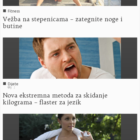
■
Fitness
Vežba na stepenicama – zategnite noge i
butine
■
Dijete
1
Nova ekstremna metoda za skidanje
kilograma – flaster za jezik