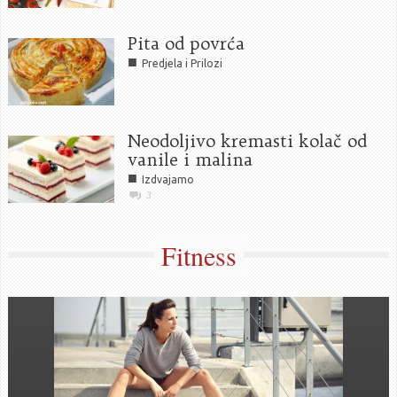
Pita od povrća
■
Predjela i Prilozi
Neodoljivo kremasti kolač od
vanile i malina
■
Izdvajamo
3
Fitness