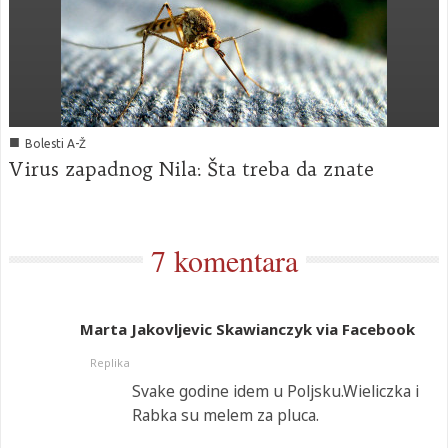
■
Bolesti A-Ž
Virus zapadnog Nila: Šta treba da znate
7 komentara
Marta Jakovljevic Skawianczyk via Facebook
Replika
Svake godine idem u Poljsku.Wieliczka i
Rabka su melem za pluca.