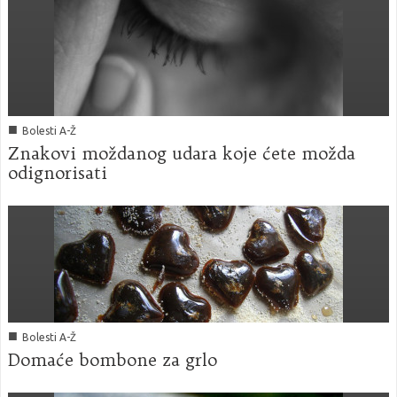
■
Bolesti A-Ž
Znakovi moždanog udara koje ćete možda
odignorisati
■
Bolesti A-Ž
Domaće bombone za grlo