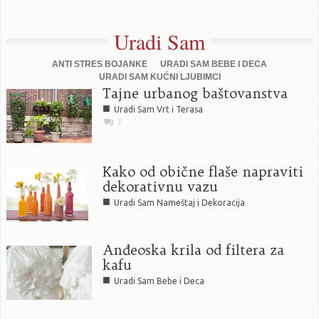
Uradi Sam
ANTI STRES BOJANKE
URADI SAM BEBE I DECA
URADI SAM KUĆNI LJUBIMCI
Tajne urbanog baštovanstva
■
Uradi Sam Vrt i Terasa
1
Kako od obične flaše napraviti
dekorativnu vazu
■
Uradi Sam Nameštaj i Dekoracija
Anđeoska krila od filtera za
kafu
■
Uradi Sam Bebe i Deca