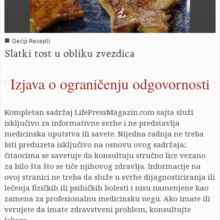
■
Dečiji Recepti
Slatki tost u obliku zvezdica
Izjava o ograničenju odgovornosti
Kompletan sadržaj LifePressMagazin.com sajta služi
isključivo za informativne svrhe i ne predstavlja
medicinska uputstva ili savete. Nijedna radnja ne treba
biti preduzeta isključivo na osnovu ovog sadržaja;
čitaocima se savetuje da konsultuju stručno lice vezano
za bilo šta što se tiče njihovog zdravlja. Informacije na
ovoj stranici ne treba da služe u svrhe dijagnosticiranja ili
lečenja fizičkih ili psihičkih bolesti i nisu namenjene kao
zamena za profesionalnu medicinsku negu. Ako imate ili
verujete da imate zdravstveni problem, konsultujte