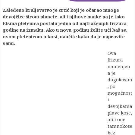
Zaleđeno kraljevstvo je crtić koji je očarao mnoge
devojčice širom planete, ali i njihove majke pa je tako
Elsina pletenica postala jedna od najtraženijih frizura
godine na izmaku. Ako u novu godinu želite ući baš sa
ovom pletenicom u kosi, naučite kako da je napravite
sami.
Ova
frizura
namenjen
a je
dugokosim
, po
mogućnost
i
devojkama
plave kose,
ali i one
tamnokose
bez