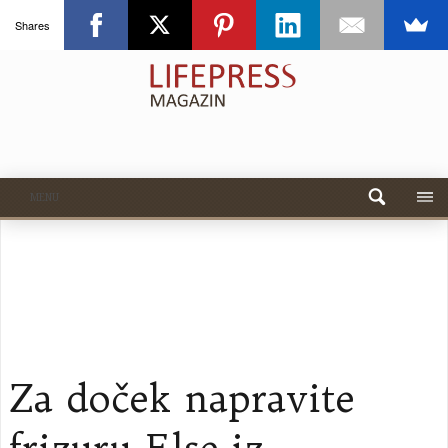
Shares
MENU
Za doček napravite