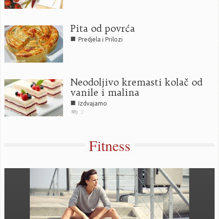
Pita od povrća
■
Predjela i Prilozi
Neodoljivo kremasti kolač od
vanile i malina
■
Izdvajamo
3
Fitness