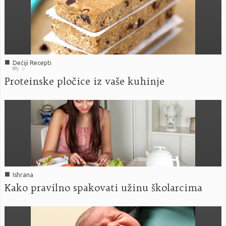
■
Dečiji Recepti
9
Proteinske pločice iz vaše kuhinje
■
Ishrana
Kako pravilno spakovati užinu školarcima