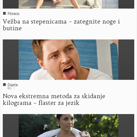
■
Fitness
Vežba na stepenicama – zategnite noge i
butine
■
Dijete
1
Nova ekstremna metoda za skidanje
kilograma – flaster za jezik