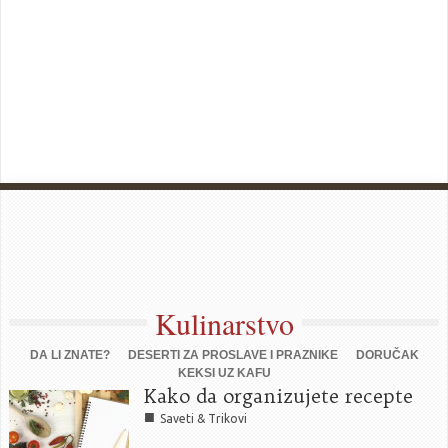
Kulinarstvo
DA LI ZNATE?
DESERTI ZA PROSLAVE I PRAZNIKE
DORUČAK
KEKSI UZ KAFU
Kako da organizujete recepte
■
Saveti & Trikovi