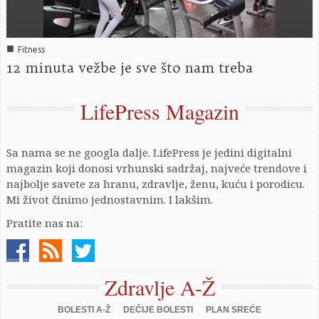
■
Fitness
12 minuta vežbe je sve što nam treba
LifePress Magazin
Sa nama se ne googla dalje. LifePress je jedini digitalni
magazin koji donosi vrhunski sadržaj, najveće trendove i
najbolje savete za hranu, zdravlje, ženu, kuću i porodicu.
Mi život činimo jednostavnim. I lakšim.
Pratite nas na:
Zdravlje A-Ž
BOLESTI A-Ž
DEČIJE BOLESTI
PLAN SREĆE