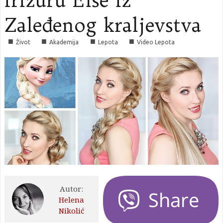
frizuru Else iz
Zaleđenog kraljevstva
■
■
■
■
Život
Akademija
Lepota
Video Lepota
Autor:
Helena
Nikolić