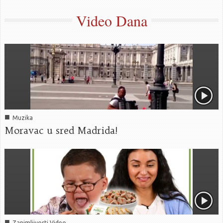
Video Dana
■
Muzika
Moravac u sred Madrida!
■
Zanimljivosti Video