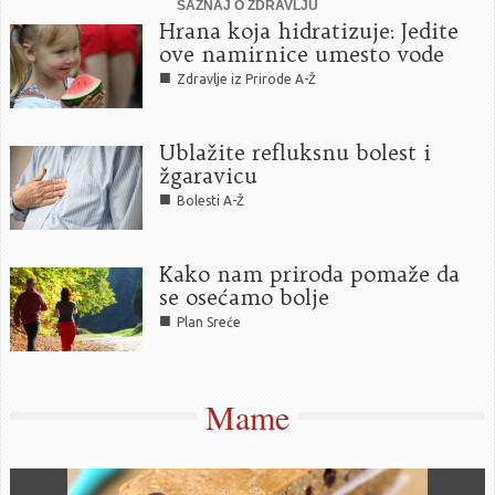
SAZNAJ O ZDRAVLJU
Hrana koja hidratizuje: Jedite
ove namirnice umesto vode
■
Zdravlje iz Prirode A-Ž
Ublažite refluksnu bolest i
žgaravicu
■
Bolesti A-Ž
Kako nam priroda pomaže da
se osećamo bolje
■
Plan Sreće
Mame