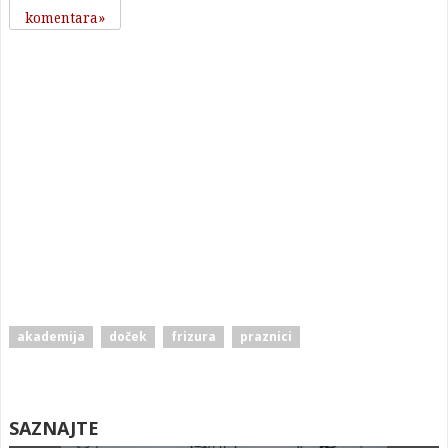
komentara
akademija
doček
frizura
praznici
SAZNAJTE