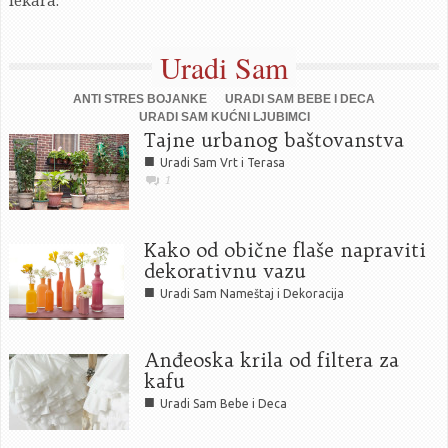
lekara.
Uradi Sam
ANTI STRES BOJANKE
URADI SAM BEBE I DECA
URADI SAM KUĆNI LJUBIMCI
Tajne urbanog baštovanstva
■
Uradi Sam Vrt i Terasa
1
Kako od obične flaše napraviti
dekorativnu vazu
■
Uradi Sam Nameštaj i Dekoracija
Anđeoska krila od filtera za
kafu
■
Uradi Sam Bebe i Deca