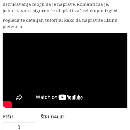
ustručavanja mogu da je naprave. Romantična je,
jednostavna i sigurno će ulepšati vaš celokupni izgled.
Pogledajte detaljan tutorijal kako da napravite Elsinu
pletenicu.
PIŠI!
ŠIRI DALJE!
0