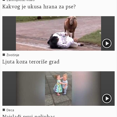
Kakvog je ukusa hrana za pse?
■
Životinje
Ljuta koza teroriše grad
■
Deca
Najslađi prvi poljubac