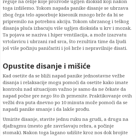
reguje na ćelije koje prozvode ugljen dioksid koji nakon
toga izdišemo. Tokom napada panike disanje se ubrzava
zbog čega telo apsorbuje kiseonik mnogo brže da bi se
pripremilo na potrebnu akciju. Tokom ubrzanog i teškog
disanja pluća izbacuju više ugljen dioksida u krv i mozak.
Ta pojava se naziva i hiper ventilacija, a može izazvatu
vrtolavicu i ubrzani rad srca, što rezultira time da ljudi
još više počinju paničariti i još brže i nepravilnije disati.
Opustite disanje i mišiće
Kad osetite da se bliži napad panike jednostavne vežbe
disanja i relaksacije mogu pomoći da osetite kako imate
kontrolu nad situacijom važno je samo da ne čekate da
napad počne pre nego što ih prmenite. Praktikovanje ovih
vežbi dva puta dnevno po 10 minuta može pomoći da se
napadi panike smanje i da lakše prođu.
Umirite disanje, stavite jednu ruku na grudi, a drugu na
djafragmu (mesto gde završavaju rebra, a počinje
stomak). Nakon toga lagano udišite kroz nos dok brojite