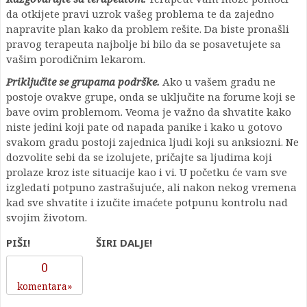
da otkijete pravi uzrok vašeg problema te da zajedno
napravite plan kako da problem rešite. Da biste pronašli
pravog terapeuta najbolje bi bilo da se posavetujete sa
vašim porodičnim lekarom.
Priključite se grupama podrške.
Ako u vašem gradu ne
postoje ovakve grupe, onda se uključite na forume koji se
bave ovim problemom. Veoma je važno da shvatite kako
niste jedini koji pate od napada panike i kako u gotovo
svakom gradu postoji zajednica ljudi koji su anksiozni. Ne
dozvolite sebi da se izolujete, pričajte sa ljudima koji
prolaze kroz iste situacije kao i vi. U početku će vam sve
izgledati potpuno zastrašujuće, ali nakon nekog vremena
kad sve shvatite i izučite imaćete potpunu kontrolu nad
svojim životom.
PIŠI!
ŠIRI DALJE!
0
komentara