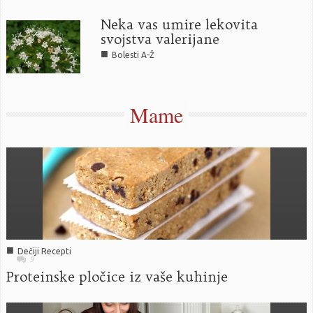
Neka vas umire lekovita
svojstva valerijane
■
Bolesti A-Ž
Mame
■
Dečiji Recepti
9
Proteinske pločice iz vaše kuhinje