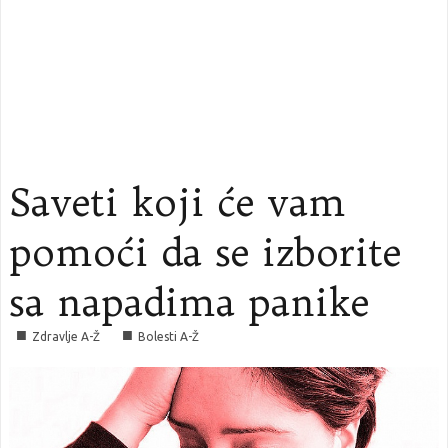
Saveti koji će vam
pomoći da se izborite
sa napadima panike
■
■
Zdravlje A-Ž
Bolesti A-Ž