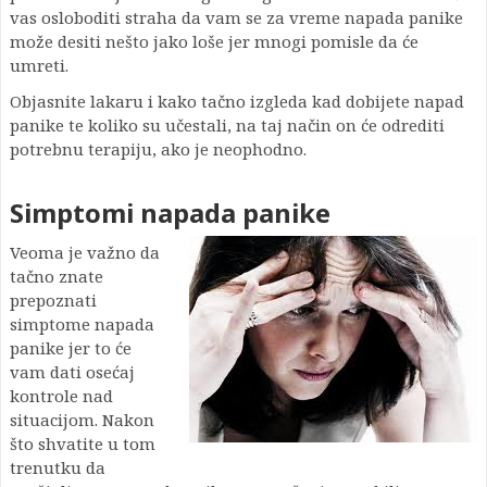
vas osloboditi straha da vam se za vreme napada panike
može desiti nešto jako loše jer mnogi pomisle da će
umreti.
Objasnite lakaru i kako tačno izgleda kad dobijete napad
panike te koliko su učestali, na taj način on će odrediti
potrebnu terapiju, ako je neophodno.
Simptomi napada panike
Veoma je važno da
tačno znate
prepoznati
simptome napada
panike jer to će
vam dati osećaj
kontrole nad
situacijom. Nakon
što shvatite u tom
trenutku da