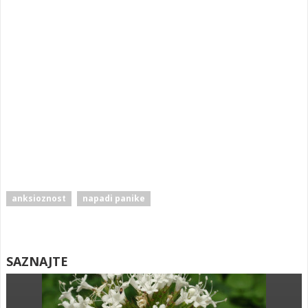
anksioznost
napadi panike
SAZNAJTE