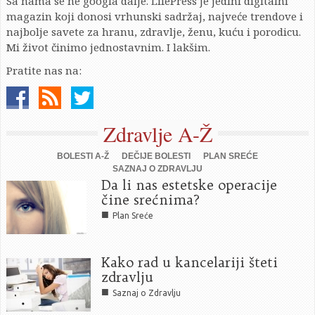
Sa nama se ne googla dalje. LifePress je jedini digitalni
magazin koji donosi vrhunski sadržaj, najveće trendove i
najbolje savete za hranu, zdravlje, ženu, kuću i porodicu.
Mi život činimo jednostavnim. I lakšim.
Pratite nas na:
Zdravlje A-Ž
BOLESTI A-Ž
DEČIJE BOLESTI
PLAN SREĆE
SAZNAJ O ZDRAVLJU
Da li nas estetske operacije
čine srećnima?
■
Plan Sreće
Kako rad u kancelariji šteti
zdravlju
■
Saznaj o Zdravlju