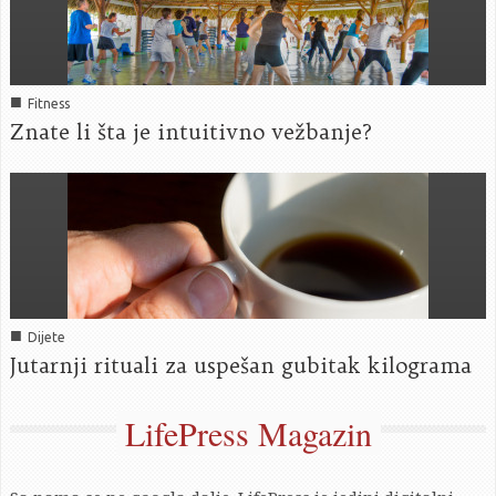
■
Fitness
Znate li šta je intuitivno vežbanje?
■
Dijete
Jutarnji rituali za uspešan gubitak kilograma
LifePress Magazin