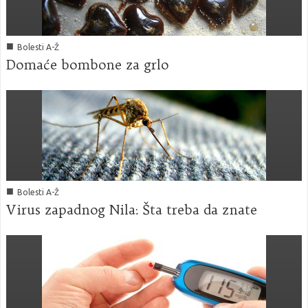
■
Bolesti A-Ž
Domaće bombone za grlo
■
Bolesti A-Ž
Virus zapadnog Nila: Šta treba da znate