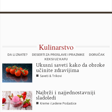
Kulinarstvo
DA LI ZNATE?
DESERTI ZA PROSLAVE I PRAZNIKE
DORUČAK
KEKSI UZ KAFU
Ukusni saveti kako da obroke
učinite zdravijima
■
Saveti & Trikovi
Najbrži i najjednostavniji
sladoledi
■
Kreme i Ledene Poslastice