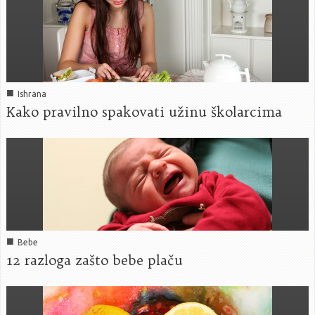
■
Ishrana
Kako pravilno spakovati užinu školarcima
■
Bebe
12 razloga zašto bebe plaču