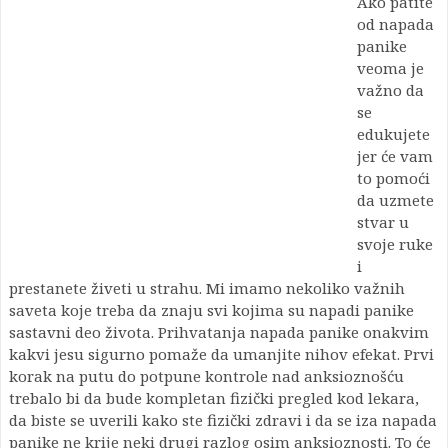
Ako patite
od napada
panike
veoma je
važno da
se
edukujete
jer će vam
to pomoći
da uzmete
stvar u
svoje ruke
i
prestanete živeti u strahu. Mi imamo nekoliko važnih
saveta koje treba da znaju svi kojima su napadi panike
sastavni deo života. Prihvatanja napada panike onakvim
kakvi jesu sigurno pomaže da umanjite nihov efekat. Prvi
korak na putu do potpune kontrole nad anksioznošću
trebalo bi da bude kompletan fizički pregled kod lekara,
da biste se uverili kako ste fizički zdravi i da se iza napada
panike ne krije neki drugi razlog osim anksioznosti. To će