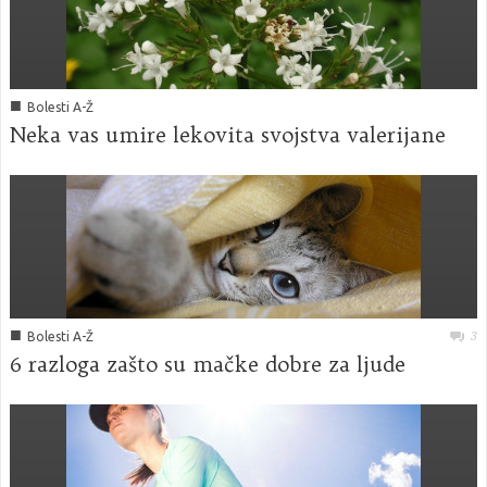
■
Bolesti A-Ž
Neka vas umire lekovita svojstva valerijane
■
3
Bolesti A-Ž
6 razloga zašto su mačke dobre za ljude