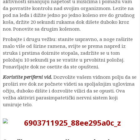
aktivnosti smanjuju napetost u mišićima i pomažu vam
da povratite kontrolu nad svojim organizmom. Lezite na
pod na leđa i dižite jedno po jedno koleno sve do grudnog
koša, držite 20 sekundi rukama dok dišete duboko kroz
nos. Ponovite sa drugim kolenom.
Probajte i drugu vežbu: stanite uspravno, a noge raširite
malo više od širine ramena, svijte se prema napred iz
struka i prstima doirnite stopala, zadržite se u tom
položaju 10 sekundi pa se vratite u prvobitni položaj.
Ponavljajte dok ne osetite da ste opušteni.
Koristite periferni vid.
Dozvolite vašem vidnom polju da se
proširi sve dok ne počnete videti sa spoljašnjim uglovima
očiju, duboko dišite i dozvolite vilici da se opusti. Ova
vežba aktiviri parasimpatetički nervni sistem koji
umiruje telo.