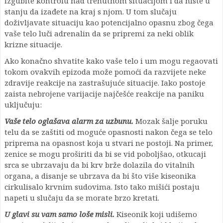
izgubite kontrolu nad trenutnom situacijom i da niste u
stanju da izađete na kraj s njom. U tom slučaju
doživljavate situaciju kao potencijalno opasnu zbog čega
vaše telo luči adrenalin da se pripremi za neki oblik
krizne situacije.
Ako konačno shvatite kako vaše telo i um mogu regaovati
tokom ovakvih epizoda može pomoći da razvijete neke
zdravije reakcije na zastrašujuće situacije. Iako postoje
zaista nebrojene varijacije najčešće reakcije na paniku
uključuju:
Vaše telo oglašava alarm za uzbunu.
Mozak šalje poruku
telu da se zaštiti od moguće opasnosti nakon čega se telo
priprema na opasnost koja u stvari ne postoji. Na primer,
zenice se mogu proširiti da bi se vid poboljšao, otkucaji
srca se ubrzavaju da bi krv brže dolazila do vitalnih
organa, a disanje se ubrzava da bi što više kiseonika
cirkulisalo krvnim sudovima. Isto tako mišići postaju
napeti u slučaju da se morate brzo kretati.
U glavi su vam samo loše misli.
Kiseonik koji udišemo