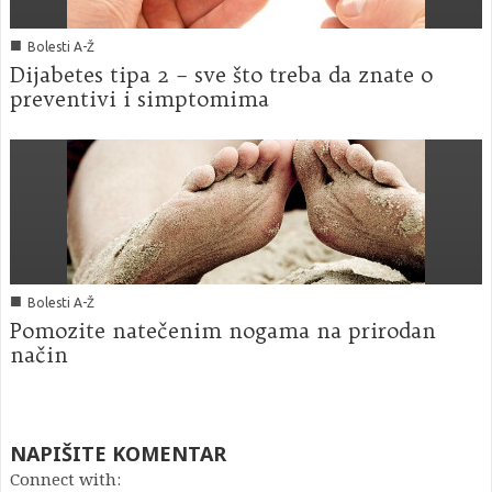
■
Bolesti A-Ž
Dijabetes tipa 2 – sve što treba da znate o
preventivi i simptomima
■
Bolesti A-Ž
Pomozite natečenim nogama na prirodan
način
NAPIŠITE KOMENTAR
Connect with: