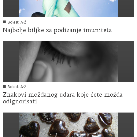
■
Bolesti A-Ž
Najbolje biljke za podizanje imuniteta
■
Bolesti A-Ž
Znakovi moždanog udara koje ćete možda
odignorisati