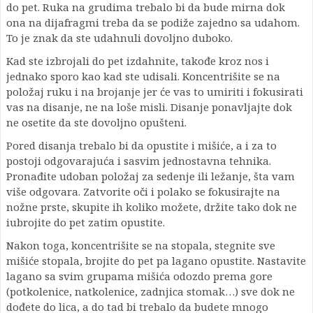
do pet. Ruka na grudima trebalo bi da bude mirna dok
ona na dijafragmi treba da se podiže zajedno sa udahom.
To je znak da ste udahnuli dovoljno duboko.
Kad ste izbrojali do pet izdahnite, takođe kroz nos i
jednako sporo kao kad ste udisali. Koncentrišite se na
položaj ruku i na brojanje jer će vas to umiriti i fokusirati
vas na disanje, ne na loše misli. Disanje ponavljajte dok
ne osetite da ste dovoljno opušteni.
Pored disanja trebalo bi da opustite i mišiće, a i za to
postoji odgovarajuća i sasvim jednostavna tehnika.
Pronađite udoban položaj za sedenje ili ležanje, šta vam
više odgovara. Zatvorite oči i polako se fokusirajte na
nožne prste, skupite ih koliko možete, držite tako dok ne
iubrojite do pet zatim opustite.
Nakon toga, koncentrišite se na stopala, stegnite sve
mišiće stopala, brojite do pet pa lagano opustite. Nastavite
lagano sa svim grupama mišića odozdo prema gore
(potkolenice, natkolenice, zadnjica stomak…) sve dok ne
dođete do lica, a do tad bi trebalo da budete mnogo