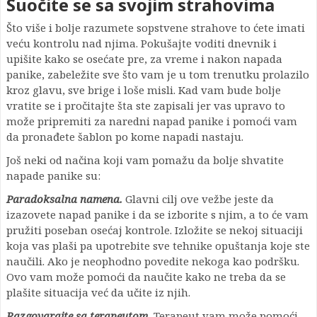
Suočite se sa svojim strahovima
Što više i bolje razumete sopstvene strahove to ćete imati
veću kontrolu nad njima. Pokušajte voditi dnevnik i
upišite kako se osećate pre, za vreme i nakon napada
panike, zabeležite sve što vam je u tom trenutku prolazilo
kroz glavu, sve brige i loše misli. Kad vam bude bolje
vratite se i pročitajte šta ste zapisali jer vas upravo to
može pripremiti za naredni napad panike i pomoći vam
da pronađete šablon po kome napadi nastaju.
Još neki od načina koji vam pomažu da bolje shvatite
napade panike su:
Paradoksalna namena.
Glavni cilj ove vežbe jeste da
izazovete napad panike i da se izborite s njim, a to će vam
pružiti poseban osećaj kontrole. Izložite se nekoj situaciji
koja vas plaši pa upotrebite sve tehnike opuštanja koje ste
naučili. Ako je neophodno povedite nekoga kao podršku.
Ovo vam može pomoći da naučite kako ne treba da se
plašite situacija već da učite iz njih.
Razgovarajte sa terapeutom.
Terapeut vam može pomoći