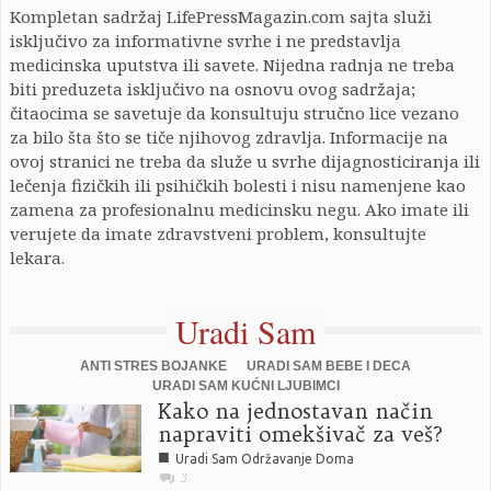
Kompletan sadržaj LifePressMagazin.com sajta služi
isključivo za informativne svrhe i ne predstavlja
medicinska uputstva ili savete. Nijedna radnja ne treba
biti preduzeta isključivo na osnovu ovog sadržaja;
čitaocima se savetuje da konsultuju stručno lice vezano
za bilo šta što se tiče njihovog zdravlja. Informacije na
ovoj stranici ne treba da služe u svrhe dijagnosticiranja ili
lečenja fizičkih ili psihičkih bolesti i nisu namenjene kao
zamena za profesionalnu medicinsku negu. Ako imate ili
verujete da imate zdravstveni problem, konsultujte
lekara.
Uradi Sam
ANTI STRES BOJANKE
URADI SAM BEBE I DECA
URADI SAM KUĆNI LJUBIMCI
Kako na jednostavan način
napraviti omekšivač za veš?
■
Uradi Sam Održavanje Doma
3