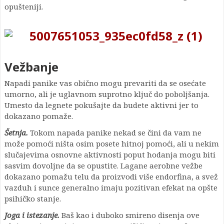
opušteniji.
Vežbanje
Napadi panike vas obično mogu prevariti da se osećate
umorno, ali je uglavnom suprotno ključ do poboljšanja.
Umesto da legnete pokušajte da budete aktivni jer to
dokazano pomaže.
Šetnja.
Tokom napada panike nekad se čini da vam ne
može pomoći ništa osim posete hitnoj pomoći, ali u nekim
slučajevima osnovne aktivnosti poput hodanja mogu biti
sasvim dovoljne da se opustite. Lagane aerobne vežbe
dokazano pomažu telu da proizvodi više endorfina, a svež
vazduh i sunce generalno imaju pozitivan efekat na opšte
psihičko stanje.
Joga i istezanje.
Baš kao i duboko smireno disenja ove