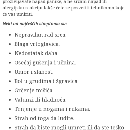
proživljavate napad panike, a ne srčani napad ili
alergijsku reakciju lakše ćete se posvetiti tehnikama koje
će vas umiriti.
Neki od najčešćih simptoma su:
Nepravilan rad srca.
Blaga vrtoglavica.
Nedostatak daha.
Osećaj gušenja i učnina.
Umor i slabost.
Bol u grudima i žgravica.
Grčenje mišića.
Valunzi ili hladnoća.
Trnjenje u nogama i rukama.
Strah od toga da ludite.
Strah da biste mogli umreti ili da ste teško