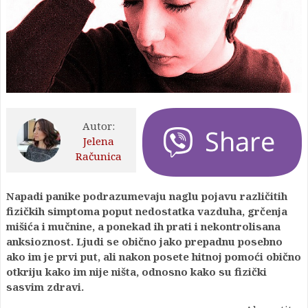
Autor:
Jelena
Računica
Napadi panike podrazumevaju naglu pojavu različitih
fizičkih simptoma poput nedostatka vazduha, grčenja
mišića i mučnine, a ponekad ih prati i nekontrolisana
anksioznost. Ljudi se obično jako prepadnu posebno
ako im je prvi put, ali nakon posete hitnoj pomoći obično
otkriju kako im nije ništa, odnosno kako su fizički
sasvim zdravi.