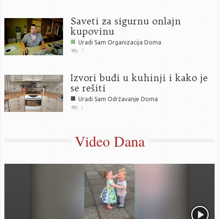
Saveti za sigurnu onlajn
kupovinu
■
Uradi Sam Organizacija Doma
7
Izvori buđi u kuhinji i kako je
se rešiti
■
Uradi Sam Održavanje Doma
1
Video Dana