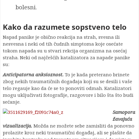
bolesni.
Kako da razumete sopstveno telo
Napad panike je obično reakcija na strah, svesna ili
nesvesna i neki od tih čudnih simptoma koje osećate
tokom napada su u stvari rekcija organizma na osećaj
straha. Neki od najčešćih katalizatora za napade panike
su:
Anticipatorna anksioznost.
To je kada preterano brinete
zbog nekih traumatičnih događaja koji su se desili i vaše
telo regauje kao da će se to ponoviti odmah. Katalizatori
mogu uključivati fotografije, razgovore i bilo šta što budi
sećanje.
Samopora
žavajuća
vizualizacija.
Možda ne možete sebe zamisliti da ponovno
prolazite kroz neki traumatični događaj, ali se plašite da