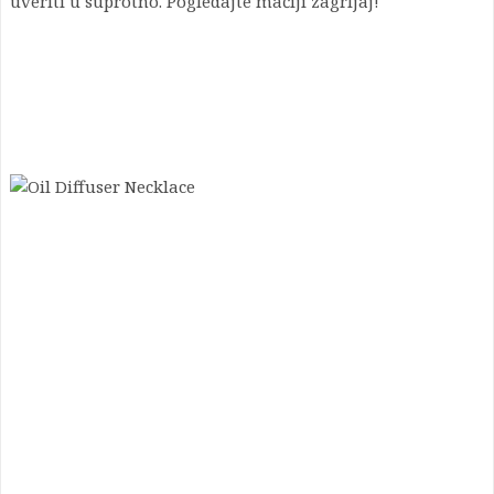
uveriti u suprotno. Pogledajte mačiji zagrljaj!