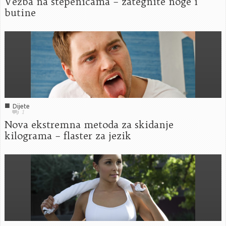
Vežba na stepenicama – zategnite noge i
butine
■
Dijete
1
Nova ekstremna metoda za skidanje
kilograma – flaster za jezik