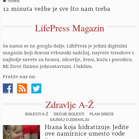
■
Fitness
12 minuta vežbe je sve što nam treba
LifePress Magazin
Sa nama se ne googla dalje. LifePress je jedini digitalni
magazin koji donosi vrhunski sadržaj, najveće trendove i
najbolje savete za hranu, zdravlje, ženu, kuću i porodicu.
Mi život činimo jednostavnim. I lakšim.
Pratite nas na:
Zdravlje A-Ž
BOLESTI A-Ž
DEČIJE BOLESTI
PLAN SREĆE
SAZNAJ O ZDRAVLJU
Hrana koja hidratizuje: Jedite
ove namirnice umesto vode