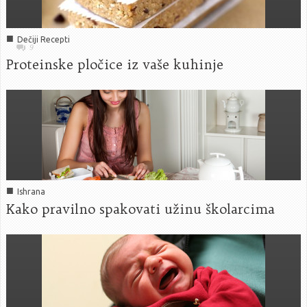
■
Dečiji Recepti
9
Proteinske pločice iz vaše kuhinje
■
Ishrana
Kako pravilno spakovati užinu školarcima