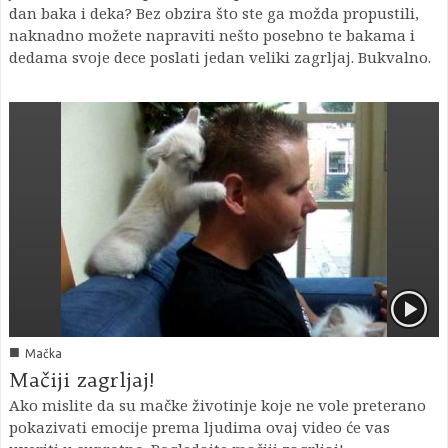
dan baka i deka? Bez obzira što ste ga možda propustili,
naknadno možete napraviti nešto posebno te bakama i
dedama svoje dece poslati jedan veliki zagrljaj. Bukvalno.
■
Mačka
Mačiji zagrljaj!
Ako mislite da su mačke životinje koje ne vole preterano
pokazivati emocije prema ljudima ovaj video će vas