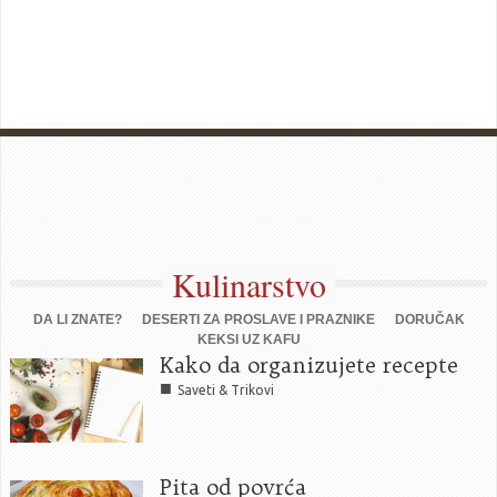
Kulinarstvo
DA LI ZNATE?
DESERTI ZA PROSLAVE I PRAZNIKE
DORUČAK
KEKSI UZ KAFU
Kako da organizujete recepte
■
Saveti & Trikovi
Pita od povrća