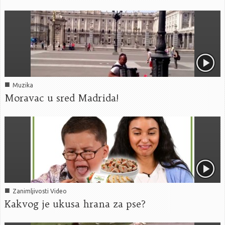
■
Muzika
Moravac u sred Madrida!
■
Zanimljivosti Video
Kakvog je ukusa hrana za pse?