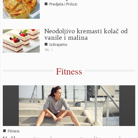
■
Predjela i Prilozi
Neodoljivo kremasti kolač od
vanile i malina
■
Izdvajamo
3
Fitness
■
Fitness