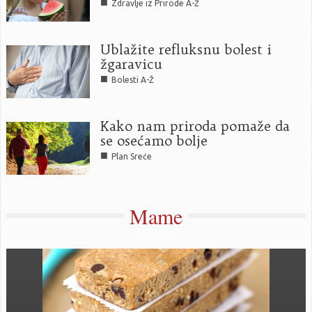
■
Zdravlje iz Prirode A-Ž
Ublažite refluksnu bolest i
žgaravicu
■
Bolesti A-Ž
Kako nam priroda pomaže da
se osećamo bolje
■
Plan Sreće
Mame