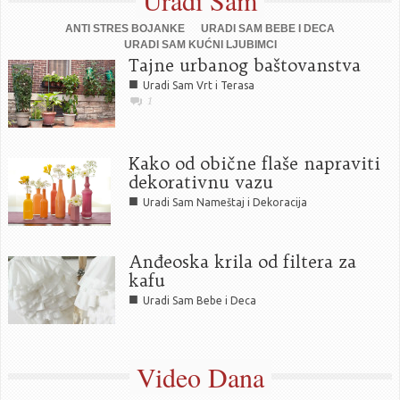
Uradi Sam
ANTI STRES BOJANKE
URADI SAM BEBE I DECA
URADI SAM KUĆNI LJUBIMCI
Tajne urbanog baštovanstva
■
Uradi Sam Vrt i Terasa
1
Kako od obične flaše napraviti
dekorativnu vazu
■
Uradi Sam Nameštaj i Dekoracija
Anđeoska krila od filtera za
kafu
■
Uradi Sam Bebe i Deca
Video Dana