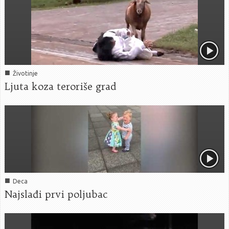
■
Životinje
Ljuta koza teroriše grad
■
Deca
Najslađi prvi poljubac