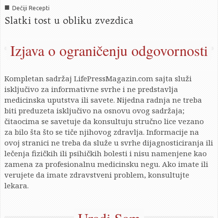
■
Dečiji Recepti
Slatki tost u obliku zvezdica
Izjava o ograničenju odgovornosti
Kompletan sadržaj LifePressMagazin.com sajta služi
isključivo za informativne svrhe i ne predstavlja
medicinska uputstva ili savete. Nijedna radnja ne treba
biti preduzeta isključivo na osnovu ovog sadržaja;
čitaocima se savetuje da konsultuju stručno lice vezano
za bilo šta što se tiče njihovog zdravlja. Informacije na
ovoj stranici ne treba da služe u svrhe dijagnosticiranja ili
lečenja fizičkih ili psihičkih bolesti i nisu namenjene kao
zamena za profesionalnu medicinsku negu. Ako imate ili
verujete da imate zdravstveni problem, konsultujte
lekara.