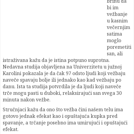
brinu da
bi im
vežbanje
u kasnim
večernjim
satima
moglo
poremetiti
san, ali
istraživana kažu da je istina potpuno suprotna.
Nedavna studija objavljena na Univerzitetu u južnoj
Karolini pokazala je da čak 97 odsto ljudi koji vežbaju
naveče spavaju bolje ili jednako kao kad vežbaju po
danu. Ista ta studija potvrdila je da ljudi koji naveče
trče mogu pasti u duboki, relaksirajući san svega 30
minuta nakon vežbe.
Stručnjaci kažu da ono što vežba čini našem telu ima
gotovo jednak efekat kao i opuštajuća kupka pred
spavanje, a trčanje posebno ima umirujući i opuštajući
efekat.