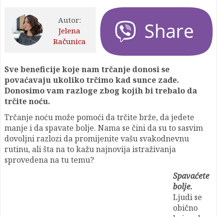
Autor:
Jelena
Računica
Sve beneficije koje nam trčanje donosi se
povaćavaju ukoliko trčimo kad sunce zađe.
Donosimo vam razloge zbog kojih bi trebalo da
trčite noću.
Trčanje noću može pomoći da trčite brže, da jedete
manje i da spavate bolje. Nama se čini da su to sasvim
dovoljni razlozi da promijenite vašu svakodnevnu
rutinu, ali šta na to kažu najnovija istraživanja
sprovedena na tu temu?
Spavaćete
bolje.
Ljudi se
obično