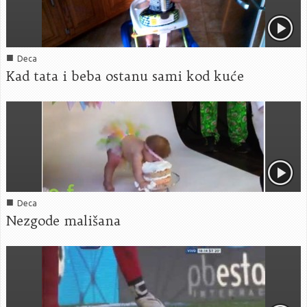
■
Deca
Kad tata i beba ostanu sami kod kuće
■
Deca
Nezgode mališana