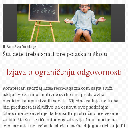
■
Vodič za Roditelje
Šta dete treba znati pre polaska u školu
Izjava o ograničenju odgovornosti
Kompletan sadržaj LifePressMagazin.com sajta služi
isključivo za informativne svrhe i ne predstavlja
medicinska uputstva ili savete. Nijedna radnja ne treba
biti preduzeta isključivo na osnovu ovog sadržaja;
čitaocima se savetuje da konsultuju stručno lice vezano
za bilo šta što se tiče njihovog zdravlja. Informacije na
ovoj stranici ne treba da služe u svrhe dijagnosticiranja ili