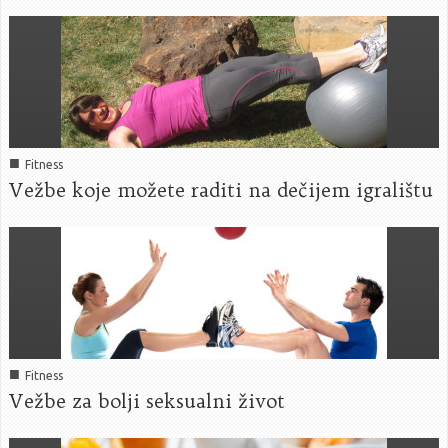
■
Fitness
Vežbe koje možete raditi na dečijem igralištu
■
Fitness
Vežbe za bolji seksualni život