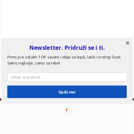
Newsletter. Pridruži se i ti.
Primi pre ostalih TOP savete i ideje za lepši, lakši i sretniji život.
Samo najbolje, samo za tebe!
Upiši me!