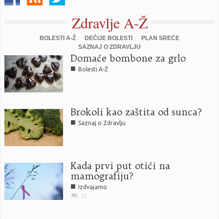
Zdravlje A-Ž
BOLESTI A-Ž
DEČIJE BOLESTI
PLAN SREĆE
SAZNAJ O ZDRAVLJU
Domaće bombone za grlo
■
Bolesti A-Ž
Brokoli kao zaštita od sunca?
■
Saznaj o Zdravlju
Kada prvi put otići na
mamografiju?
■
Izdvajamo
12