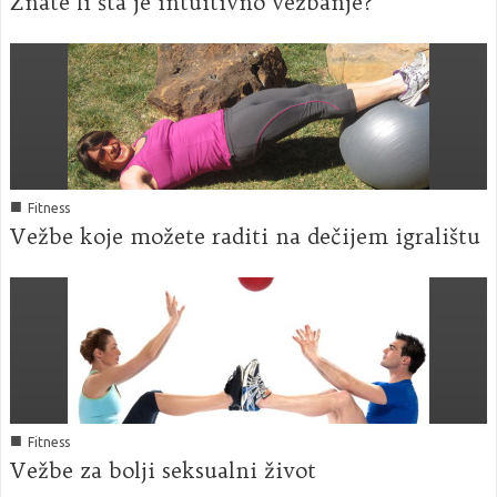
Znate li šta je intuitivno vežbanje?
■
Fitness
Vežbe koje možete raditi na dečijem igralištu
■
Fitness
Vežbe za bolji seksualni život