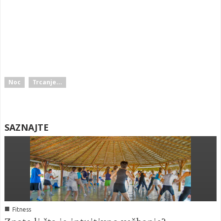
Noc
Trcanje...
SAZNAJTE
■
Fitness