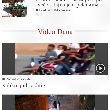
cveće – tajna je u pelenama
■
Uradi Sam Vrt i Terasa
2
Video Dana
■
Zanimljivosti Video
Koliko ljudi vidite?