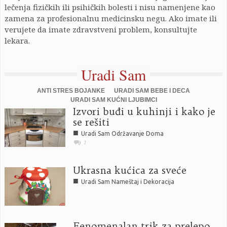
lečenja fizičkih ili psihičkih bolesti i nisu namenjene kao
zamena za profesionalnu medicinsku negu. Ako imate ili
verujete da imate zdravstveni problem, konsultujte
lekara.
Uradi Sam
ANTI STRES BOJANKE
URADI SAM BEBE I DECA
URADI SAM KUĆNI LJUBIMCI
Izvori buđi u kuhinji i kako je
se rešiti
■
Uradi Sam Održavanje Doma
1
Ukrasna kućica za sveće
■
Uradi Sam Nameštaj i Dekoracija
Fenomenalan trik za prelepo