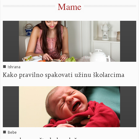
Mame
■
Ishrana
Kako pravilno spakovati užinu školarcima
■
Bebe