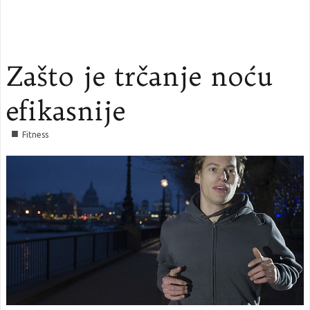
Zašto je trčanje noću
efikasnije
■
Fitness