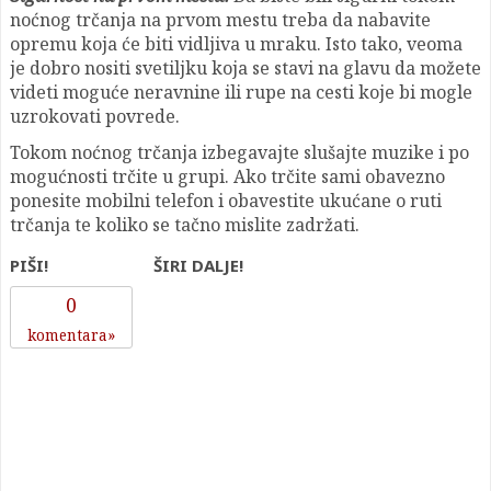
noćnog trčanja na prvom mestu treba da nabavite
opremu koja će biti vidljiva u mraku. Isto tako, veoma
je dobro nositi svetiljku koja se stavi na glavu da možete
videti moguće neravnine ili rupe na cesti koje bi mogle
uzrokovati povrede.
Tokom noćnog trčanja izbegavajte slušajte muzike i po
mogućnosti trčite u grupi. Ako trčite sami obavezno
ponesite mobilni telefon i obavestite ukućane o ruti
trčanja te koliko se tačno mislite zadržati.
PIŠI!
ŠIRI DALJE!
0
komentara