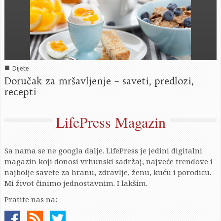
■
Dijete
Doručak za mršavljenje – saveti, predlozi,
recepti
LifePress Magazin
Sa nama se ne googla dalje. LifePress je jedini digitalni
magazin koji donosi vrhunski sadržaj, najveće trendove i
najbolje savete za hranu, zdravlje, ženu, kuću i porodicu.
Mi život činimo jednostavnim. I lakšim.
Pratite nas na: