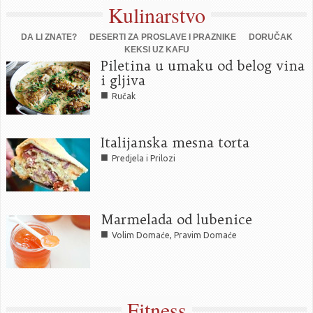
Kulinarstvo
DA LI ZNATE?
DESERTI ZA PROSLAVE I PRAZNIKE
DORUČAK
KEKSI UZ KAFU
Piletina u umaku od belog vina
i gljiva
■
Ručak
Italijanska mesna torta
■
Predjela i Prilozi
Marmelada od lubenice
■
Volim Domaće, Pravim Domaće
Fitness