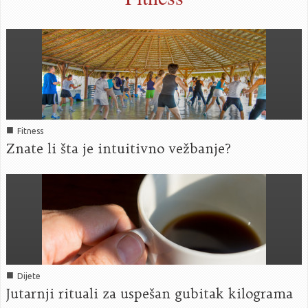
■
Fitness
Znate li šta je intuitivno vežbanje?
■
Dijete
Jutarnji rituali za uspešan gubitak kilograma