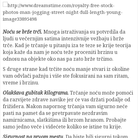
Noću se brže trči.
Mnoga istraživanja su potvrdila da
ljudi u večernjim satima intenzivnije vežbaju i brže
trče. Kad je trčanje u pitanju iza te teze se krije teorija
koja kaže da nam je noću teže proceniti brzinu u
odnosu na objekte oko nas pa zato brže trčimo.
S druge strane kad trčite noću manje stvari iz okoline
vam odvlači pažnju i više ste fokusirani na sam ritam,
vreme i brzinu.
Olakšava gubitak kilograma.
Trčanje noću može pomoći
da razvijete zdrave navike jer će vas držati podalje od
frižidera. Nakon napornog trčanja vam sigurno neće
pasti na pamet da se pretrpavate nezdravim
namirnicama, slatkišima ili brzom hranom. Probajte
samo jedno veče i videćete koliko se istine tu krije.
Sigurnost na prvom mestu.
Da biste bili sigurni tokom