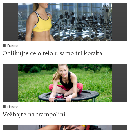
■
Fitness
Oblikujte celo telo u samo tri koraka
■
Fitness
Vežbajte na trampolini