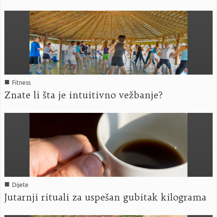
■
Fitness
Znate li šta je intuitivno vežbanje?
■
Dijete
Jutarnji rituali za uspešan gubitak kilograma