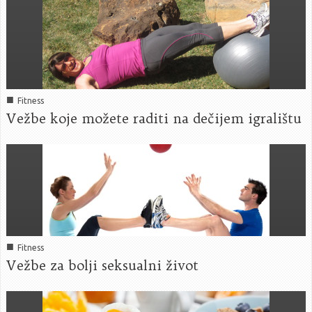
■
Fitness
Vežbe koje možete raditi na dečijem igralištu
■
Fitness
Vežbe za bolji seksualni život