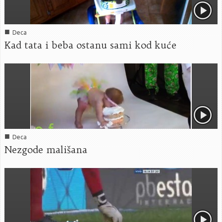
■
Deca
Kad tata i beba ostanu sami kod kuće
■
Deca
Nezgode mališana