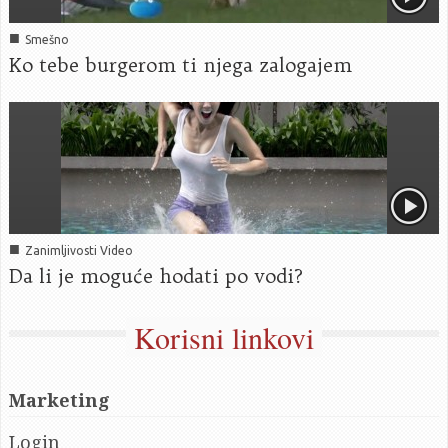
■
Smešno
Ko tebe burgerom ti njega zalogajem
■
Zanimljivosti Video
Da li je moguće hodati po vodi?
Korisni linkovi
Marketing
Login