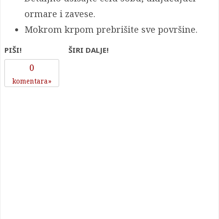
ormare i zavese.
Mokrom krpom prebrišite sve površine.
PIŠI!
ŠIRI DALJE!
0
komentara