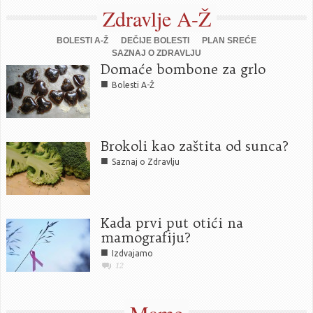
Zdravlje A-Ž
BOLESTI A-Ž
DEČIJE BOLESTI
PLAN SREĆE
SAZNAJ O ZDRAVLJU
Domaće bombone za grlo
■
Bolesti A-Ž
Brokoli kao zaštita od sunca?
■
Saznaj o Zdravlju
Kada prvi put otići na
mamografiju?
■
Izdvajamo
12