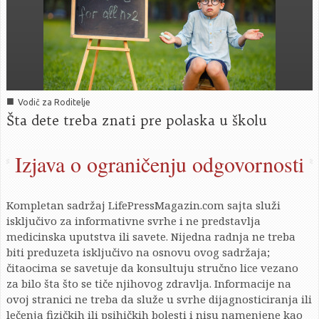
■
Vodič za Roditelje
Šta dete treba znati pre polaska u školu
Izjava o ograničenju odgovornosti
Kompletan sadržaj LifePressMagazin.com sajta služi
isključivo za informativne svrhe i ne predstavlja
medicinska uputstva ili savete. Nijedna radnja ne treba
biti preduzeta isključivo na osnovu ovog sadržaja;
čitaocima se savetuje da konsultuju stručno lice vezano
za bilo šta što se tiče njihovog zdravlja. Informacije na
ovoj stranici ne treba da služe u svrhe dijagnosticiranja ili
lečenja fizičkih ili psihičkih bolesti i nisu namenjene kao