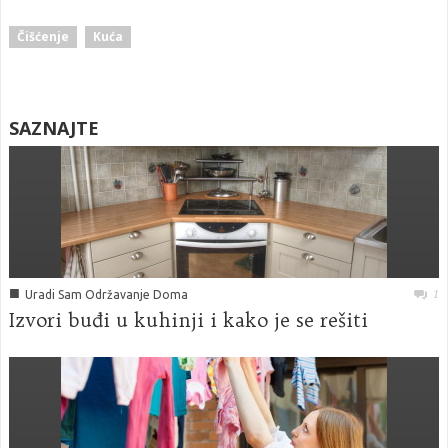
Čišćenje
Kuća
SAZNAJTE
■
1
Uradi Sam Održavanje Doma
Izvori buđi u kuhinji i kako je se rešiti