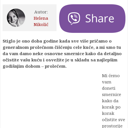
Autor:
Helena
Nikolić
Stiglo je ono doba godine kada sve više pričamo o
generalnom prolećnom čišćenju cele kuće, a mi smo tu
da vam damo neke osnovne smernice kako da detaljno
očistite vašu kuću i osvežite je u skladu sa najlepšim
godišnjim dobom – prolećem.
Mi ćemo
vam
doneti
smernice
kako da
korak po
korak
očistite sve
prostorije