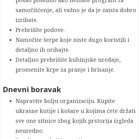
posao posebno ako nemate program za
samočišćenje, ali važno je da je zaista dobro
izribate.
Prebrišite podove.
Namočite šerpe koje niste dugo koristili i
detaljno ih oribajte.
Detaljno prebrišite kuhinjske uređaje,
promenite krpe za pranje i brisanje.
Dnevni boravak
Napravite bolju organizaciju. Kupite
ukrasne kutije i košare u kojima ćete držati
sve one sitnice zbog kojih prstorija izgleda
neuredno.