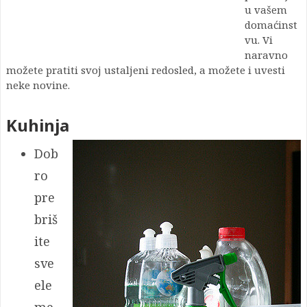
u vašem
domaćinst
vu. Vi
naravno
možete pratiti svoj ustaljeni redosled, a možete i uvesti
neke novine.
Kuhinja
Dob
ro
pre
briš
ite
sve
ele