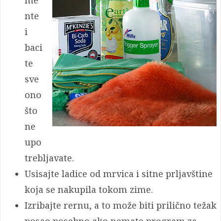
me
nte
i
baci
te
sve
ono
što
ne
upo
trebljavate.
Usisajte ladice od mrvica i sitne prljavštine
koja se nakupila tokom zime.
Izribajte rernu, a to može biti prilično težak