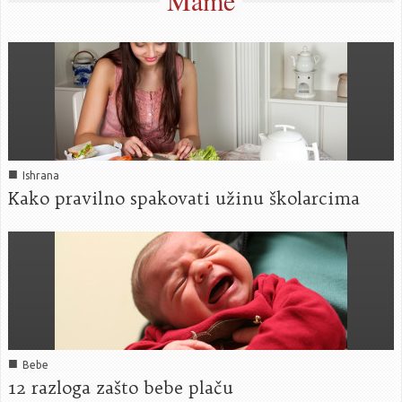
Mame
■
Ishrana
Kako pravilno spakovati užinu školarcima
■
Bebe
12 razloga zašto bebe plaču