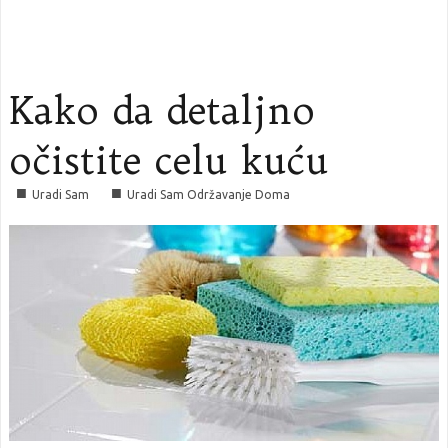
Kako da detaljno
očistite celu kuću
■
■
Uradi Sam
Uradi Sam Održavanje Doma