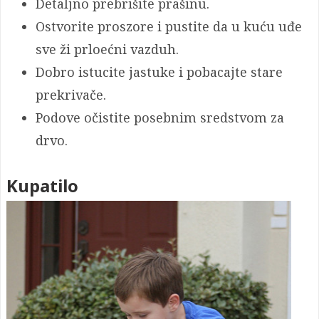
Detaljno prebrišite prašinu.
Ostvorite proszore i pustite da u kuću uđe
sve ži prloećni vazduh.
Dobro istucite jastuke i pobacajte stare
prekrivače.
Podove očistite posebnim sredstvom za
drvo.
Kupatilo