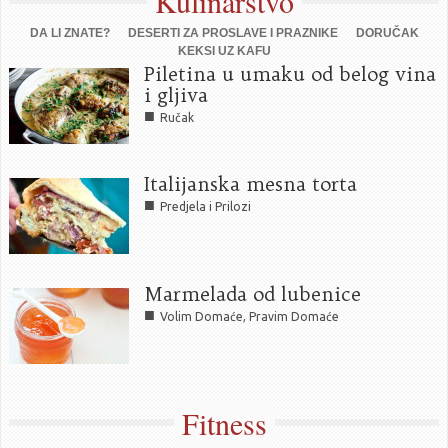
Kulinarstvo
DA LI ZNATE?
DESERTI ZA PROSLAVE I PRAZNIKE
DORUČAK
KEKSI UZ KAFU
Piletina u umaku od belog vina
i gljiva
■
Ručak
Italijanska mesna torta
■
Predjela i Prilozi
Marmelada od lubenice
■
Volim Domaće, Pravim Domaće
Fitness