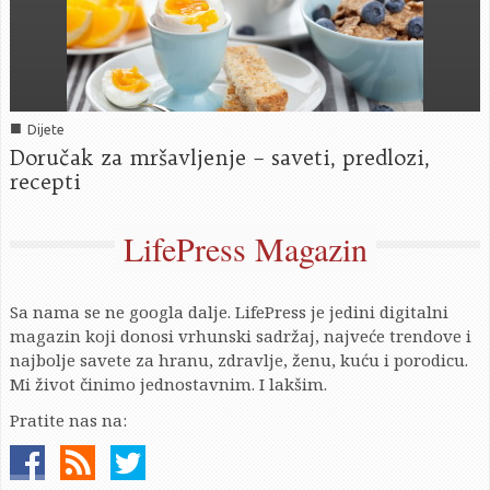
■
Dijete
Doručak za mršavljenje – saveti, predlozi,
recepti
LifePress Magazin
Sa nama se ne googla dalje. LifePress je jedini digitalni
magazin koji donosi vrhunski sadržaj, najveće trendove i
najbolje savete za hranu, zdravlje, ženu, kuću i porodicu.
Mi život činimo jednostavnim. I lakšim.
Pratite nas na: