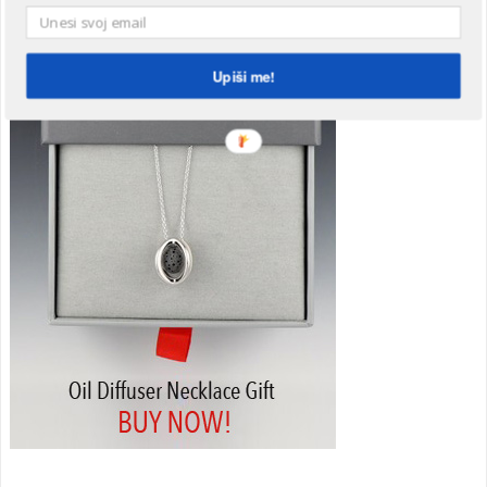
Upiši me!