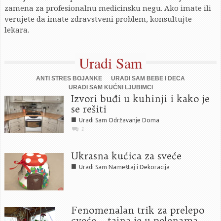
zamena za profesionalnu medicinsku negu. Ako imate ili
verujete da imate zdravstveni problem, konsultujte
lekara.
Uradi Sam
ANTI STRES BOJANKE
URADI SAM BEBE I DECA
URADI SAM KUĆNI LJUBIMCI
Izvori buđi u kuhinji i kako je
se rešiti
■
Uradi Sam Održavanje Doma
1
Ukrasna kućica za sveće
■
Uradi Sam Nameštaj i Dekoracija
Fenomenalan trik za prelepo
cveće – tajna je u pelenama