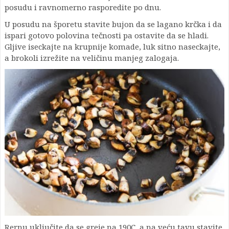
posudu i ravnomerno rasporedite po dnu.
U posudu na šporetu stavite bujon da se lagano krčka i da
ispari gotovo polovina tečnosti pa ostavite da se hladi.
Gljive iseckajte na krupnije komade, luk sitno naseckajte,
a brokoli izrežite na veličinu manjeg zalogaja.
Rernu uključite da se greje na 190C, a na veću tavu stavite