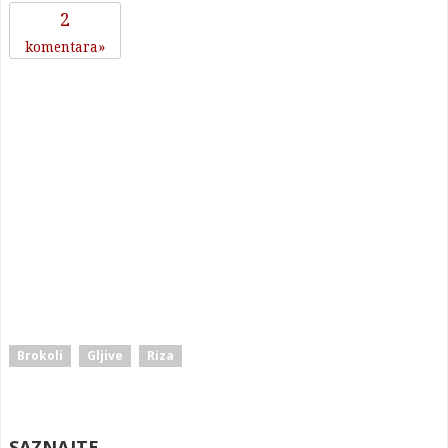
2
komentara
Brokoli
Gljive
Riza
SAZNAJTE