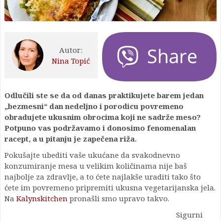
Autor:
Nina Topić
Odlučili ste se da od danas praktikujete barem jedan
„bezmesni“ dan nedeljno i porodicu povremeno
obradujete ukusnim obrocima koji ne sadrže meso?
Potpuno vas podržavamo i donosimo fenomenalan
racept, a u pitanju je zapečena riža.
Pokušajte ubediti vaše ukućane da svakodnevno
konzumiranje mesa u velikim količinama nije baš
najbolje za zdravlje, a to ćete najlakše uraditi tako što
ćete im povremeno pripremiti ukusna vegetarijanska jela.
Na
Kalynskitchen
pronašli smo upravo takvo.
Sigurni