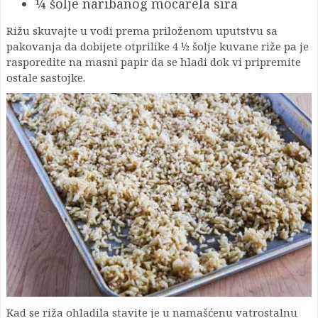
¼ šolje naribanog mocarela sira
Rižu skuvajte u vodi prema priloženom uputstvu sa
pakovanja da dobijete otprilike 4 ½ šolje kuvane riže pa je
rasporedite na masni papir da se hladi dok vi pripremite
ostale sastojke.
Kad se riža ohladila stavite je u namašćenu vatrostalnu