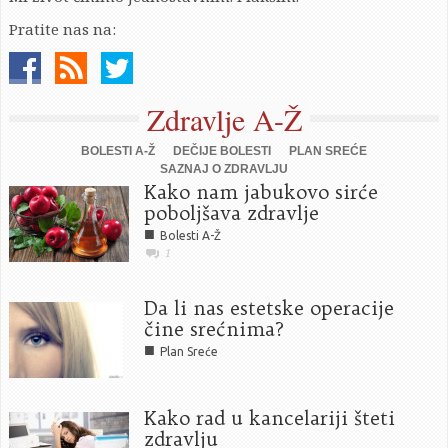
Pratite nas na:
Zdravlje A-Ž
BOLESTI A-Ž
DEČIJE BOLESTI
PLAN SREĆE
SAZNAJ O ZDRAVLJU
Kako nam jabukovo sirće
poboljšava zdravlje
■
Bolesti A-Ž
1
Da li nas estetske operacije
čine srećnima?
■
Plan Sreće
Kako rad u kancelariji šteti
zdravlju