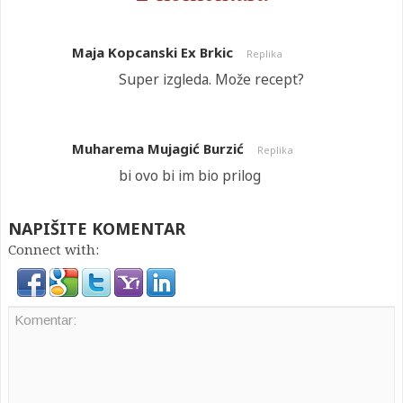
Maja Kopcanski Ex Brkic
Replika
Super izgleda. Može recept?
Muharema Mujagić Burzić
Replika
bi ovo bi im bio prilog
NAPIŠITE KOMENTAR
Connect with: