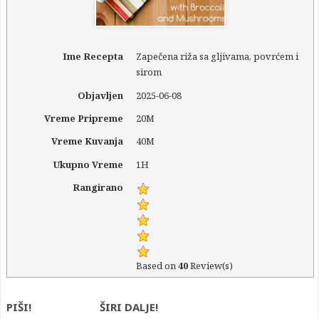
Ime Recepta
Zapečena riža sa gljivama, povrćem i
sirom
Objavljen
2025-06-08
Vreme Pripreme
20M
Vreme Kuvanja
40M
Ukupno Vreme
1H
Rangirano
Based on
40
Review(s)
PIŠI!
ŠIRI DALJE!