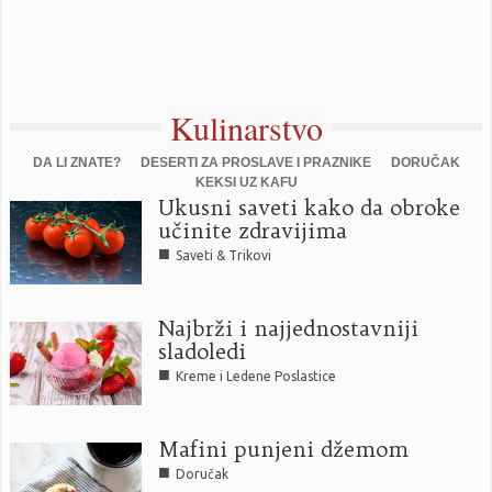
Kulinarstvo
DA LI ZNATE?
DESERTI ZA PROSLAVE I PRAZNIKE
DORUČAK
KEKSI UZ KAFU
Ukusni saveti kako da obroke
učinite zdravijima
■
Saveti & Trikovi
Najbrži i najjednostavniji
sladoledi
■
Kreme i Ledene Poslastice
Mafini punjeni džemom
■
Doručak