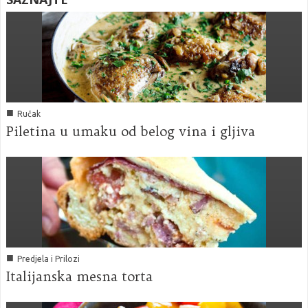
■
Ručak
Piletina u umaku od belog vina i gljiva
■
Predjela i Prilozi
Italijanska mesna torta