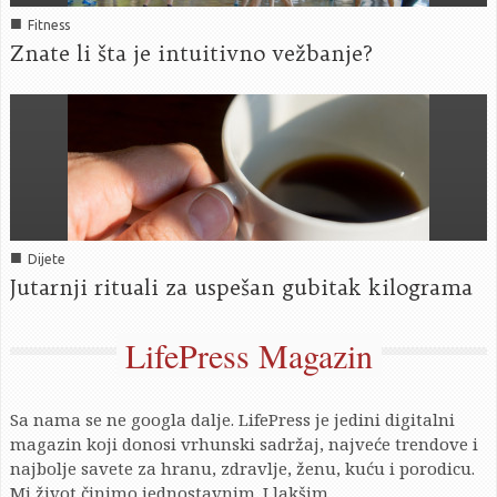
■
Fitness
Znate li šta je intuitivno vežbanje?
■
Dijete
Jutarnji rituali za uspešan gubitak kilograma
LifePress Magazin
Sa nama se ne googla dalje. LifePress je jedini digitalni
magazin koji donosi vrhunski sadržaj, najveće trendove i
najbolje savete za hranu, zdravlje, ženu, kuću i porodicu.
Mi život činimo jednostavnim. I lakšim.