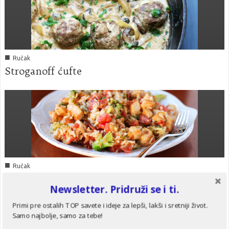
■
Ručak
Stroganoff ćufte
■
Ručak
Riža sa piletinom, brokolijem, slaninicom,
Newsletter. Pridruži se i ti.
sirom…
Primi pre ostalih TOP savete i ideje za lepši, lakši i sretniji život.
Samo najbolje, samo za tebe!