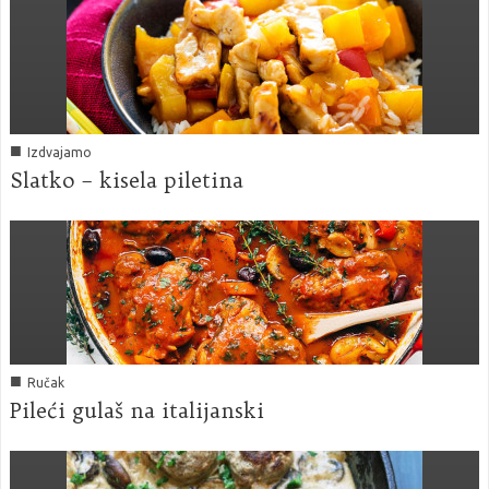
■
Izdvajamo
Slatko – kisela piletina
■
Ručak
Pileći gulaš na italijanski