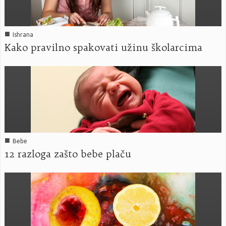
■
Ishrana
Kako pravilno spakovati užinu školarcima
■
Bebe
12 razloga zašto bebe plaču