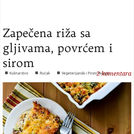
Zapečena riža sa
gljivama, povrćem i
sirom
2
komentara
■
■
■
Kulinarstvo
Ručak
Vegeterijanski i Posni recepti