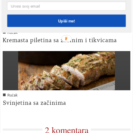
Upiši me!
■
Ručak
Kremasta piletina sa začinim i tikvicama
■
Ručak
Svinjetina sa začinima
2 komentara