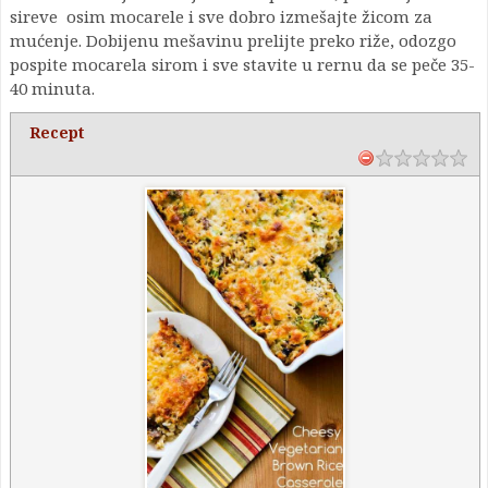
sireve osim mocarele i sve dobro izmešajte žicom za
mućenje. Dobijenu mešavinu prelijte preko riže, odozgo
pospite mocarela sirom i sve stavite u rernu da se peče 35-
40 minuta.
Recept