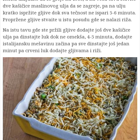
dve kašičice maslinovog ulja da se zagreje, pa na ulju
kratko ispržite gljive dok sva tečnost ne ispari 5-6 minuta.
Propržene gljive stvaite u istu posudu gde se nalazi riža.
Na istu tavu gde ste pržili gljive dodajte još dve kašičice
ulja pa dinstajte luk dok ne omekša, 4-5 minuta, dodajte
istalijansku mešavinu začina pa sve dinstajte još jedan
minut pa crveni luk dodajte gljivama i riži.