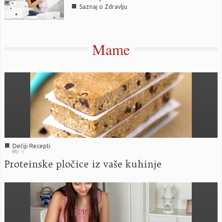
■
Saznaj o Zdravlju
Mame
■
Dečiji Recepti
9
Proteinske pločice iz vaše kuhinje