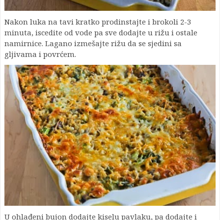
Nakon luka na tavi kratko prodinstajte i brokoli 2-3
minuta, iscedite od vode pa sve dodajte u rižu i ostale
namirnice. Lagano izmešajte rižu da se sjedini sa
gljivama i povrćem.
U ohlađeni bujon dodajte kiselu pavlaku, pa dodajte i