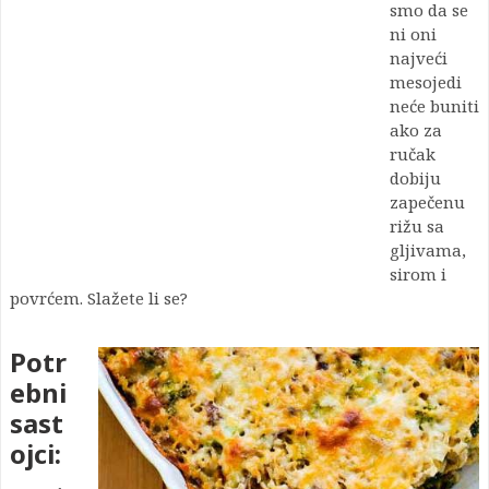
smo da se
ni oni
najveći
mesojedi
neće buniti
ako za
ručak
dobiju
zapečenu
rižu sa
gljivama,
sirom i
povrćem. Slažete li se?
Potr
ebni
sast
ojci: