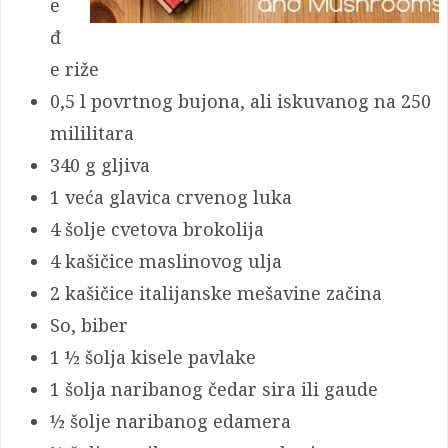
e
đ
e riže
0,5 l povrtnog bujona, ali iskuvanog na 250
mililitara
340 g gljiva
1 veća glavica crvenog luka
4 šolje cvetova brokolija
4 kašičice maslinovog ulja
2 kašičice italijanske mešavine začina
So, biber
1 ½ šolja kisele pavlake
1 šolja naribanog čedar sira ili gaude
½ šolje naribanog edamera