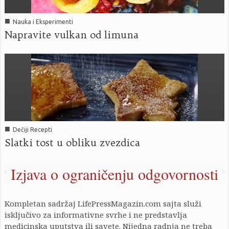
■
Nauka i Eksperimenti
Napravite vulkan od limuna
■
Dečiji Recepti
Slatki tost u obliku zvezdica
Izjava o ograničenju odgovornosti
Kompletan sadržaj LifePressMagazin.com sajta služi
isključivo za informativne svrhe i ne predstavlja
medicinska uputstva ili savete. Nijedna radnja ne treba