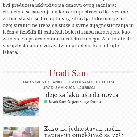
biti preduzeta isključivo na osnovu ovog sadržaja;
čitaocima se savetuje da konsultuju stručno lice vezano
za bilo šta što se tiče njihovog zdravlja. Informacije na
ovoj stranici ne treba da služe u svrhe dijagnosticiranja ili
lečenja fizičkih ili psihičkih bolesti i nisu namenjene kao
zamena za profesionalnu medicinsku negu. Ako imate ili
verujete da imate zdravstveni problem, konsultujte
lekara.
Uradi Sam
ANTI STRES BOJANKE
URADI SAM BEBE I DECA
URADI SAM KUĆNI LJUBIMCI
Ideje za laku uštedu novca
■
Uradi Sam Organizacija Doma
Kako na jednostavan način
napraviti omekšivač za veš?