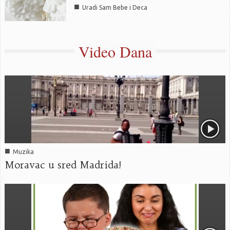
■
Uradi Sam Bebe i Deca
Video Dana
■
Muzika
Moravac u sred Madrida!