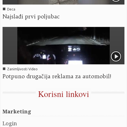
■
Deca
Najslađi prvi poljubac
■
Zanimljivosti Video
Potpuno drugačija reklama za automobil!
Korisni linkovi
Marketing
Login