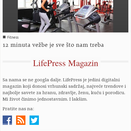
■
Fitness
12 minuta vežbe je sve što nam treba
LifePress Magazin
Sa nama se ne googla dalje. LifePress je jedini digitalni
magazin koji donosi vrhunski sadržaj, najveće trendove i
najbolje savete za hranu, zdravlje, ženu, kuću i porodicu.
Mi život činimo jednostavnim. I lakšim.
Pratite nas na: