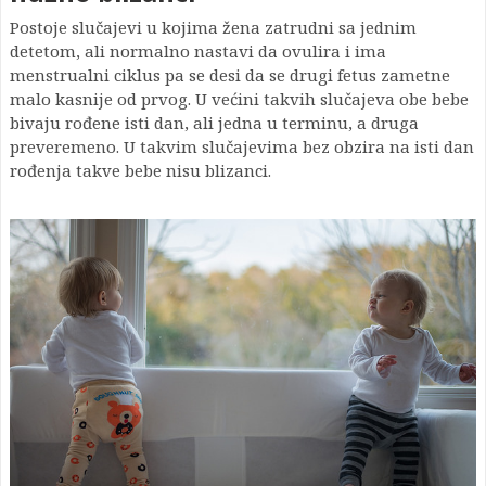
Postoje slučajevi u kojima žena zatrudni sa jednim
detetom, ali normalno nastavi da ovulira i ima
menstrualni ciklus pa se desi da se drugi fetus zametne
malo kasnije od prvog. U većini takvih slučajeva obe bebe
bivaju rođene isti dan, ali jedna u terminu, a druga
preveremeno. U takvim slučajevima bez obzira na isti dan
rođenja takve bebe nisu blizanci.