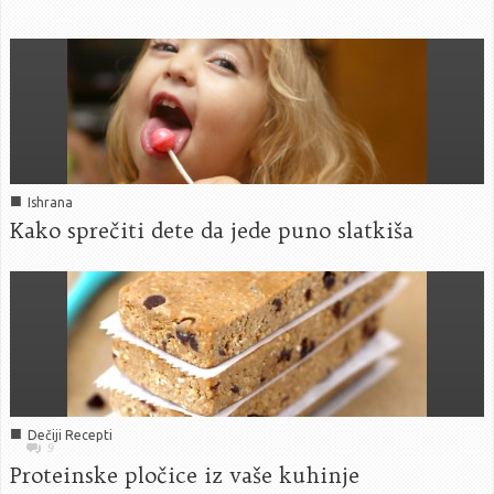
■
Ishrana
Kako sprečiti dete da jede puno slatkiša
■
Dečiji Recepti
9
Proteinske pločice iz vaše kuhinje