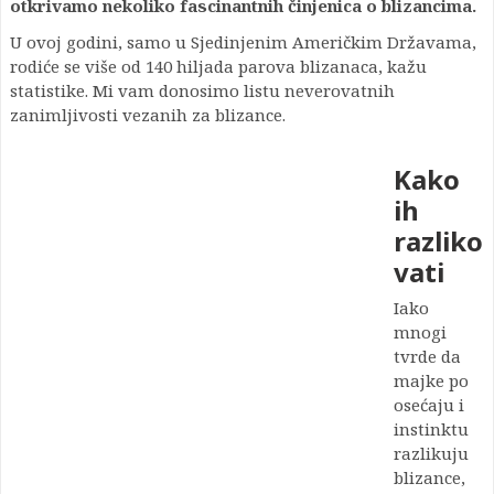
otkrivamo nekoliko fascinantnih činjenica o blizancima.
U ovoj godini, samo u Sjedinjenim Američkim Državama,
rodiće se više od 140 hiljada parova blizanaca, kažu
statistike. Mi vam donosimo listu neverovatnih
zanimljivosti vezanih za blizance.
Kako
ih
razliko
vati
Iako
mnogi
tvrde da
majke po
osećaju i
instinktu
razlikuju
blizance,