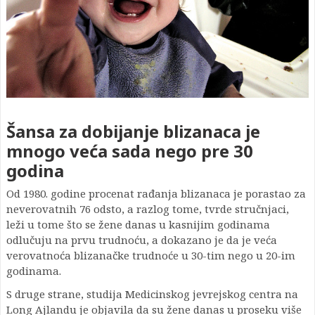
Šansa za dobijanje blizanaca je
mnogo veća sada nego pre 30
godina
Od 1980. godine procenat rađanja blizanaca je porastao za
neverovatnih 76 odsto, a razlog tome, tvrde stručnjaci,
leži u tome što se žene danas u kasnijim godinama
odlučuju na prvu trudnoću, a dokazano je da je veća
verovatnoća blizanačke trudnoće u 30-tim nego u 20-im
godinama.
S druge strane, studija Medicinskog jevrejskog centra na
Long Ajlandu je objavila da su žene danas u proseku više