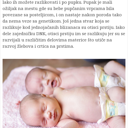
lako ih možete razlikovati i po pupku. Pupak je mali
ožiljak na mestu gde su bebe pupčanim vrpcama bila
povezane sa posteljicom, i on nastaje nakon poroda tako
da nema veze sa genetikom. Još jedna stvar koja se
razlikuje kod jednojačanih blizanaca su otisci prstiju. Iako
dele zajedničku DNK, otisci prstiju im se razlikuju jer su se
razvijali u različitim delovima materice što utiče na
razvoj žlebova i crtica na prstima.