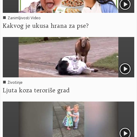
■
Zanimljivosti Video
Kakvog je ukusa hrana za pse?
■
Životinje
Ljuta koza teroriše grad