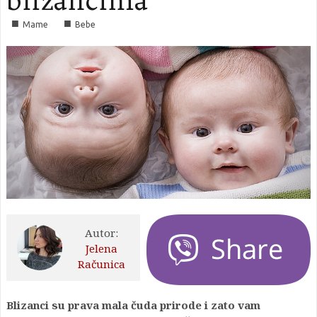
blizancima
■
■
Mame
Bebe
Autor:
Jelena
Računica
Blizanci su prava mala čuda prirode i zato vam