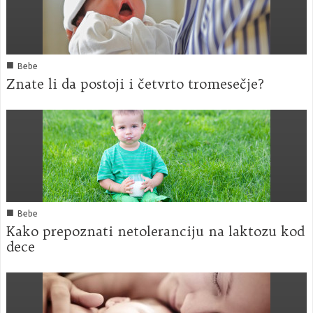
■
Bebe
Znate li da postoji i četvrto tromesečje?
■
Bebe
Kako prepoznati netoleranciju na laktozu kod
dece