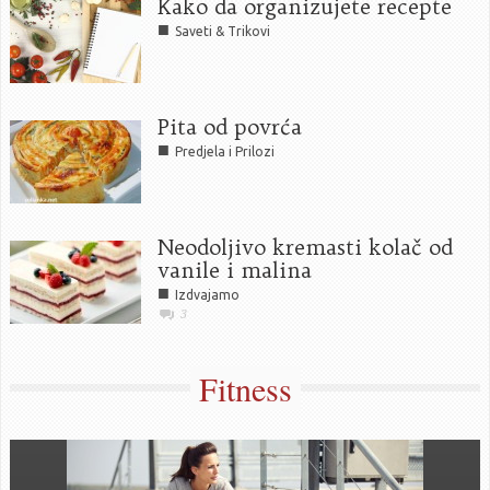
Kako da organizujete recepte
■
Saveti & Trikovi
Pita od povrća
■
Predjela i Prilozi
Neodoljivo kremasti kolač od
vanile i malina
■
Izdvajamo
3
Fitness