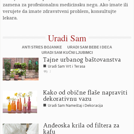
zamena za profesionalnu medicinsku negu. Ako imate ili
verujete da imate zdravstveni problem, konsultujte
lekara.
Uradi Sam
ANTI STRES BOJANKE
URADI SAM BEBE I DECA
URADI SAM KUĆNI LJUBIMCI
Tajne urbanog baštovanstva
■
Uradi Sam Vrt i Terasa
1
Kako od obične flaše napraviti
dekorativnu vazu
■
Uradi Sam Nameštaj i Dekoracija
Anđeoska krila od filtera za
kafu