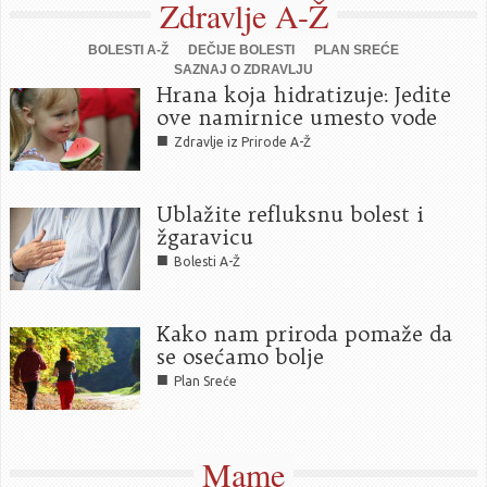
Zdravlje A-Ž
BOLESTI A-Ž
DEČIJE BOLESTI
PLAN SREĆE
SAZNAJ O ZDRAVLJU
Hrana koja hidratizuje: Jedite
ove namirnice umesto vode
■
Zdravlje iz Prirode A-Ž
Ublažite refluksnu bolest i
žgaravicu
■
Bolesti A-Ž
Kako nam priroda pomaže da
se osećamo bolje
■
Plan Sreće
Mame