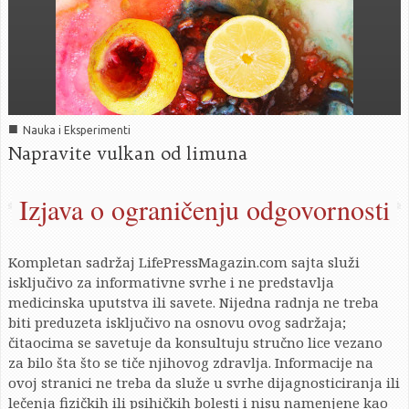
■
Nauka i Eksperimenti
Napravite vulkan od limuna
Izjava o ograničenju odgovornosti
Kompletan sadržaj LifePressMagazin.com sajta služi
isključivo za informativne svrhe i ne predstavlja
medicinska uputstva ili savete. Nijedna radnja ne treba
biti preduzeta isključivo na osnovu ovog sadržaja;
čitaocima se savetuje da konsultuju stručno lice vezano
za bilo šta što se tiče njihovog zdravlja. Informacije na
ovoj stranici ne treba da služe u svrhe dijagnosticiranja ili
lečenja fizičkih ili psihičkih bolesti i nisu namenjene kao