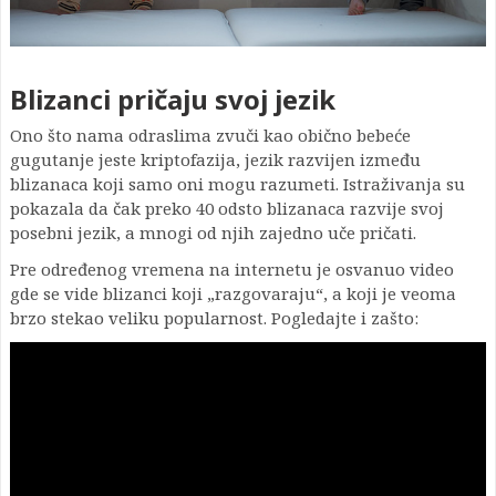
Blizanci pričaju svoj jezik
Ono što nama odraslima zvuči kao obično bebeće
gugutanje jeste kriptofazija, jezik razvijen između
blizanaca koji samo oni mogu razumeti. Istraživanja su
pokazala da čak preko 40 odsto blizanaca razvije svoj
posebni jezik, a mnogi od njih zajedno uče pričati.
Pre određenog vremena na internetu je osvanuo video
gde se vide blizanci koji „razgovaraju“, a koji je veoma
brzo stekao veliku popularnost. Pogledajte i zašto: