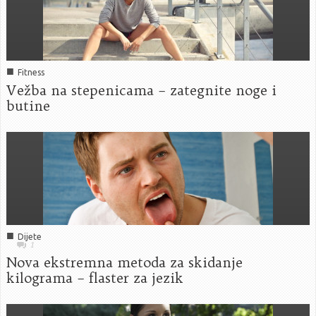
■
Fitness
Vežba na stepenicama – zategnite noge i
butine
■
Dijete
1
Nova ekstremna metoda za skidanje
kilograma – flaster za jezik