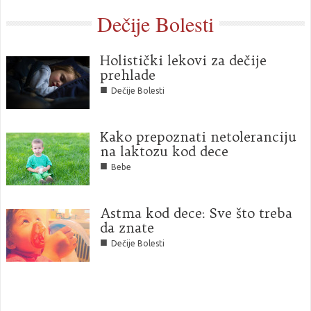
Dečije Bolesti
Holistički lekovi za dečije
prehlade
■
Dečije Bolesti
Kako prepoznati netoleranciju
na laktozu kod dece
■
Bebe
Astma kod dece: Sve što treba
da znate
■
Dečije Bolesti