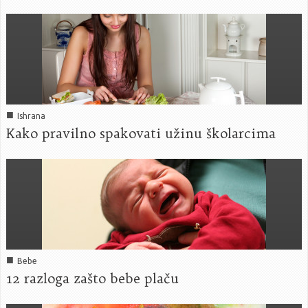
■
Ishrana
Kako pravilno spakovati užinu školarcima
■
Bebe
12 razloga zašto bebe plaču