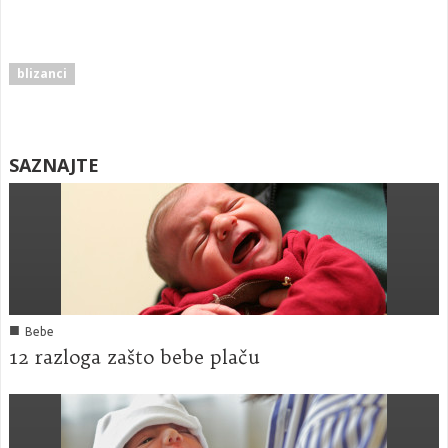
blizanci
SAZNAJTE
■
Bebe
12 razloga zašto bebe plaču