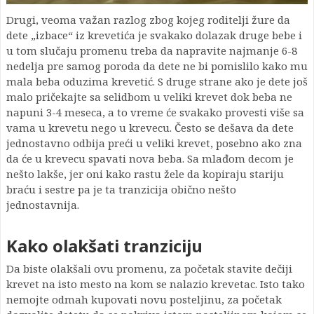
Drugi, veoma važan razlog zbog kojeg roditelji žure da
dete „izbace“ iz krevetića je svakako dolazak druge bebe i
u tom slučaju promenu treba da napravite najmanje 6-8
nedelja pre samog poroda da dete ne bi pomislilo kako mu
mala beba oduzima krevetić. S druge strane ako je dete još
malo pričekajte sa selidbom u veliki krevet dok beba ne
napuni 3-4 meseca, a to vreme će svakako provesti više sa
vama u krevetu nego u krevecu. Često se dešava da dete
jednostavno odbija preći u veliki krevet, posebno ako zna
da će u krevecu spavati nova beba. Sa mlađom decom je
nešto lakše, jer oni kako rastu žele da kopiraju stariju
braću i sestre pa je ta tranzicija obično nešto
jednostavnija.
Kako olakšati tranziciju
Da biste olakšali ovu promenu, za početak stavite dečiji
krevet na isto mesto na kom se nalazio krevetac. Isto tako
nemojte odmah kupovati novu posteljinu, za početak