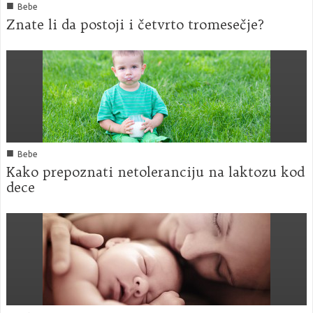
■
Bebe
Znate li da postoji i četvrto tromesečje?
■
Bebe
Kako prepoznati netoleranciju na laktozu kod
dece