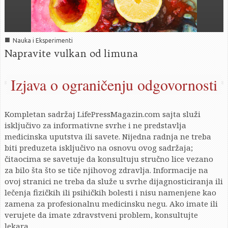
■
Nauka i Eksperimenti
Napravite vulkan od limuna
Izjava o ograničenju odgovornosti
Kompletan sadržaj LifePressMagazin.com sajta služi
isključivo za informativne svrhe i ne predstavlja
medicinska uputstva ili savete. Nijedna radnja ne treba
biti preduzeta isključivo na osnovu ovog sadržaja;
čitaocima se savetuje da konsultuju stručno lice vezano
za bilo šta što se tiče njihovog zdravlja. Informacije na
ovoj stranici ne treba da služe u svrhe dijagnosticiranja ili
lečenja fizičkih ili psihičkih bolesti i nisu namenjene kao
zamena za profesionalnu medicinsku negu. Ako imate ili
verujete da imate zdravstveni problem, konsultujte
lekara.