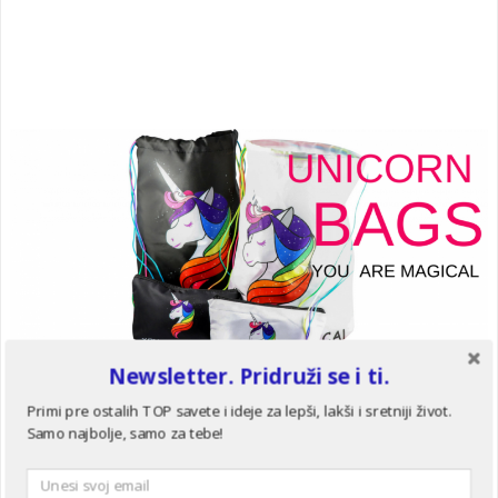
Newsletter. Pridruži se i ti.
Primi pre ostalih TOP savete i ideje za lepši, lakši i sretniji život.
Dečije Bolesti
Samo najbolje, samo za tebe!