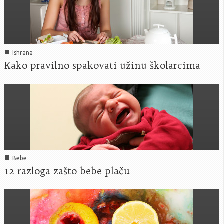
■
Ishrana
Kako pravilno spakovati užinu školarcima
■
Bebe
12 razloga zašto bebe plaču