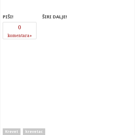
PIŠI!
ŠIRI DALJE!
0
komentara
Krevet
krevetac