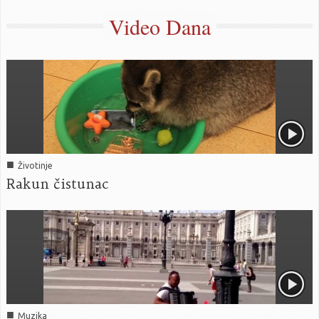
Video Dana
■
Životinje
Rakun čistunac
■
Muzika