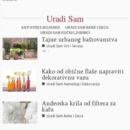
Uradi Sam
ANTI STRES BOJANKE
URADI SAM BEBE I DECA
URADI SAM KUĆNI LJUBIMCI
Tajne urbanog baštovanstva
■
Uradi Sam Vrt i Terasa
1
Kako od obične flaše napraviti
dekorativnu vazu
■
Uradi Sam Nameštaj i Dekoracija
Anđeoska krila od filtera za
kafu
■
Uradi Sam Bebe i Deca