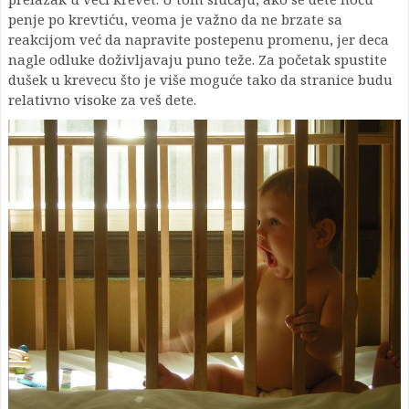
penje po krevtiću, veoma je važno da ne brzate sa
reakcijom već da napravite postepenu promenu, jer deca
nagle odluke doživljavaju puno teže. Za početak spustite
dušek u krevecu što je više moguće tako da stranice budu
relativno visoke za veš dete.