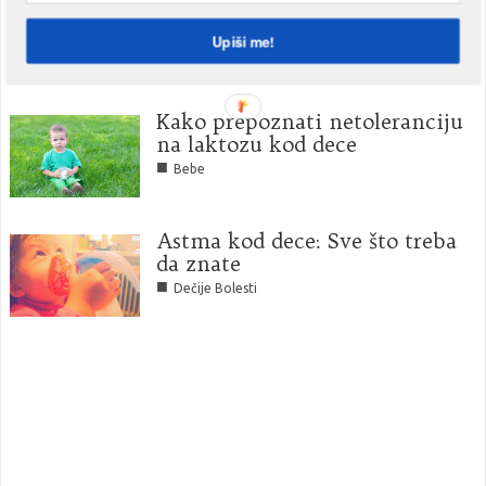
Holistički lekovi za dečije
prehlade
Upiši me!
■
Dečije Bolesti
Kako prepoznati netoleranciju
na laktozu kod dece
■
Bebe
Astma kod dece: Sve što treba
da znate
■
Dečije Bolesti