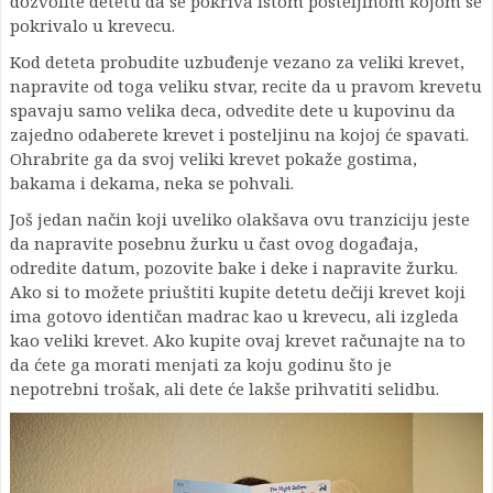
dozvolite detetu da se pokriva istom posteljinom kojom se
pokrivalo u krevecu.
Kod deteta probudite uzbuđenje vezano za veliki krevet,
napravite od toga veliku stvar, recite da u pravom krevetu
spavaju samo velika deca, odvedite dete u kupovinu da
zajedno odaberete krevet i posteljinu na kojoj će spavati.
Ohrabrite ga da svoj veliki krevet pokaže gostima,
bakama i dekama, neka se pohvali.
Još jedan način koji uveliko olakšava ovu tranziciju jeste
da napravite posebnu žurku u čast ovog događaja,
odredite datum, pozovite bake i deke i napravite žurku.
Ako si to možete priuštiti kupite detetu dečiji krevet koji
ima gotovo identičan madrac kao u krevecu, ali izgleda
kao veliki krevet. Ako kupite ovaj krevet računajte na to
da ćete ga morati menjati za koju godinu što je
nepotrebni trošak, ali dete će lakše prihvatiti selidbu.