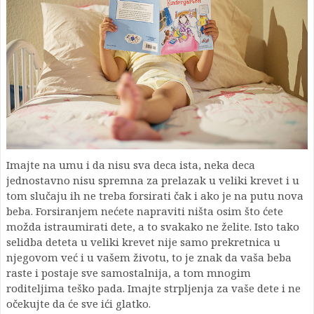
Imajte na umu i da nisu sva deca ista, neka deca
jednostavno nisu spremna za prelazak u veliki krevet i u
tom slučaju ih ne treba forsirati čak i ako je na putu nova
beba. Forsiranjem nećete napraviti ništa osim što ćete
možda istraumirati dete, a to svakako ne želite. Isto tako
selidba deteta u veliki krevet nije samo prekretnica u
njegovom već i u vašem životu, to je znak da vaša beba
raste i postaje sve samostalnija, a tom mnogim
roditeljima teško pada. Imajte strpljenja za vaše dete i ne
očekujte da će sve ići glatko.