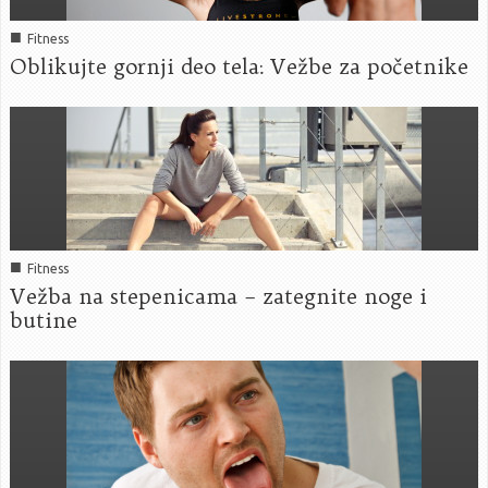
■
Fitness
Oblikujte gornji deo tela: Vežbe za početnike
■
Fitness
Vežba na stepenicama – zategnite noge i
butine