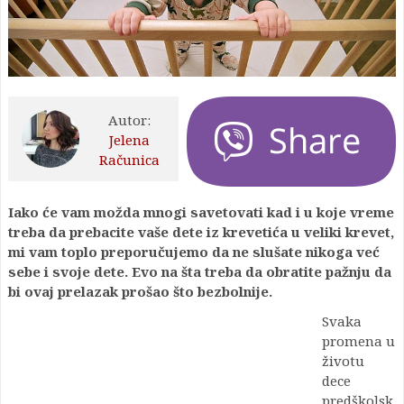
Autor:
Jelena
Računica
Iako će vam možda mnogi savetovati kad i u koje vreme
treba da prebacite vaše dete iz krevetića u veliki krevet,
mi vam toplo preporučujemo da ne slušate nikoga već
sebe i svoje dete. Evo na šta treba da obratite pažnju da
bi ovaj prelazak prošao što bezbolnije.
Svaka
promena u
životu
dece
predškolsk