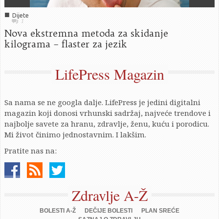
■
Dijete
1
Nova ekstremna metoda za skidanje
kilograma – flaster za jezik
LifePress Magazin
Sa nama se ne googla dalje. LifePress je jedini digitalni
magazin koji donosi vrhunski sadržaj, najveće trendove i
najbolje savete za hranu, zdravlje, ženu, kuću i porodicu.
Mi život činimo jednostavnim. I lakšim.
Pratite nas na:
Zdravlje A-Ž
BOLESTI A-Ž
DEČIJE BOLESTI
PLAN SREĆE