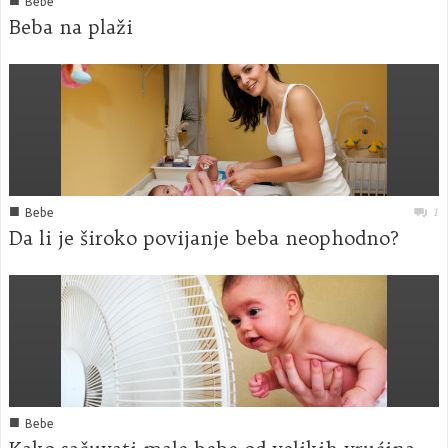
■
Bebe
Beba na plaži
■
1
Bebe
Da li je široko povijanje beba neophodno?
■
Bebe