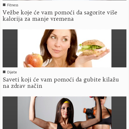
■
Fitness
Vežbe koje će vam pomoći da sagorite više
kalorija za manje vremena
■
Dijete
Saveti koji će vam pomoći da gubite kilažu
na zdrav način