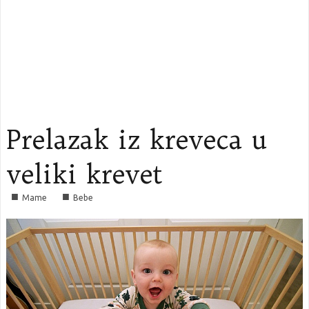
Prelazak iz kreveca u
veliki krevet
■
■
Mame
Bebe