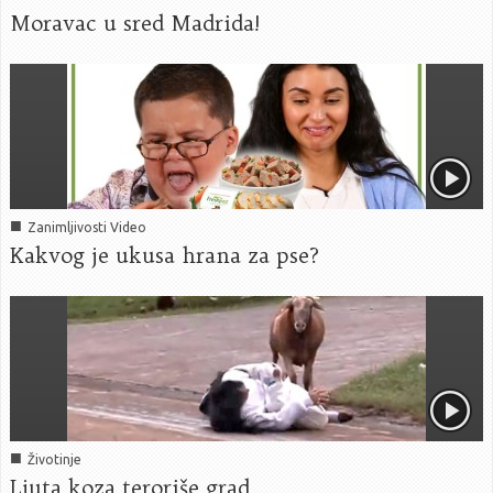
Moravac u sred Madrida!
■
Zanimljivosti Video
Kakvog je ukusa hrana za pse?
■
Životinje
Ljuta koza teroriše grad