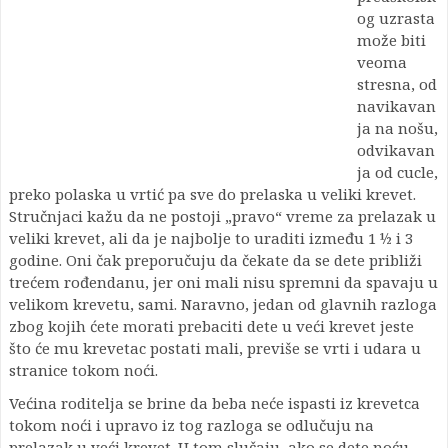
og uzrasta
može biti
veoma
stresna, od
navikavan
ja na nošu,
odvikavan
ja od cucle,
preko polaska u vrtić pa sve do prelaska u veliki krevet.
Stručnjaci kažu da ne postoji „pravo“ vreme za prelazak u
veliki krevet, ali da je najbolje to uraditi između 1 ½ i 3
godine. Oni čak preporučuju da čekate da se dete približi
trećem rođendanu, jer oni mali nisu spremni da spavaju u
velikom krevetu, sami. Naravno, jedan od glavnih razloga
zbog kojih ćete morati prebaciti dete u veći krevet jeste
što će mu krevetac postati mali, previše se vrti i udara u
stranice tokom noći.
Većina roditelja se brine da beba neće ispasti iz krevetca
tokom noći i upravo iz tog razloga se odlučuju na
prelazak u veći krevet. U tom slučaju, ako se dete noću