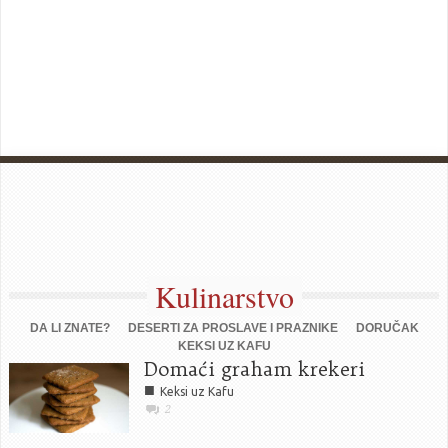
Kulinarstvo
DA LI ZNATE?
DESERTI ZA PROSLAVE I PRAZNIKE
DORUČAK
KEKSI UZ KAFU
Domaći graham krekeri
■
Keksi uz Kafu
2