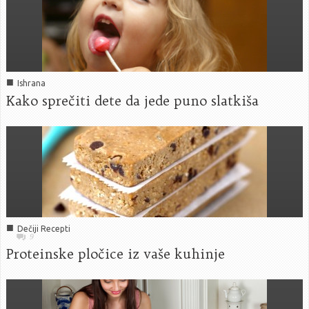
■
Ishrana
Kako sprečiti dete da jede puno slatkiša
■
Dečiji Recepti
9
Proteinske pločice iz vaše kuhinje