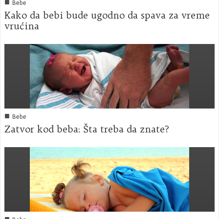
■
Bebe
Kako da bebi bude ugodno da spava za vreme
vrućina
■
Bebe
Zatvor kod beba: Šta treba da znate?