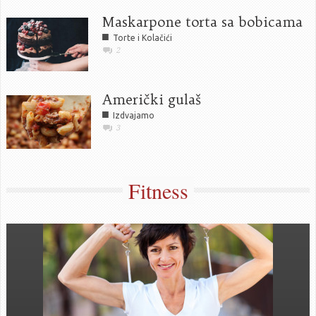
Maskarpone torta sa bobicama
■
Torte i Kolačići
2
Američki gulaš
■
Izdvajamo
3
Fitness