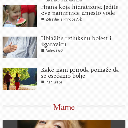
SAZNAJ O ZDRAVLJU
Hrana koja hidratizuje: Jedite
ove namirnice umesto vode
■
Zdravlje iz Prirode A-Ž
Ublažite refluksnu bolest i
žgaravicu
■
Bolesti A-Ž
Kako nam priroda pomaže da
se osećamo bolje
■
Plan Sreće
Mame